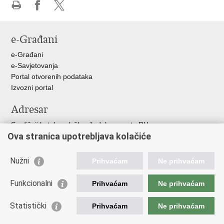
Ispiši
Podijeli
Podijeli
stranicu
na
na
e-Građani
Facebooku
X-
u
e-Građani
e-Savjetovanja
Portal otvorenih podataka
Izvozni portal
Adresar
Središnji katalog službenih dokumenata RH
Ova stranica upotrebljava kolačiće
Adresar tijela javne vlasti
Adresar političkih stranaka u RH
Popis dužnosnika u RH
Nužni
Prihvaćam
Ne prihvaćam
Korisne poveznice
Funkcionalni
Prihvaćam
Ne prihvaćam
Vlada RH
Statistički
Hrvatski Sabor
Prihvaćam
Ne prihvaćam
Ured Predsjednika