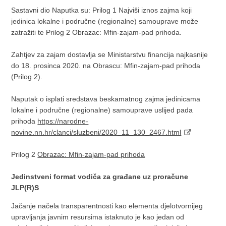
Sastavni dio Naputka su: Prilog 1 Najviši iznos zajma koji
jedinica lokalne i područne (regionalne) samouprave može
zatražiti te Prilog 2 Obrazac: Mfin-zajam-pad prihoda.
Zahtjev za zajam dostavlja se Ministarstvu financija najkasnije
do 18. prosinca 2020. na Obrascu: Mfin-zajam-pad prihoda
(Prilog 2).
Naputak o isplati sredstava beskamatnog zajma jedinicama
lokalne i područne (regionalne) samouprave uslijed pada
prihoda
https://narodne-
novine.nn.hr/clanci/sluzbeni/2020_11_130_2467.html
Prilog 2
Obrazac: Mfin-zajam-pad prihoda
Jedinstveni format vodiča za građane uz proračune
JLP(R)S
Jačanje načela transparentnosti kao elementa djelotvornijeg
upravljanja javnim resursima istaknuto je kao jedan od