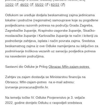
12/22
,
46/22
,
55/22
i
82/22
)
Odlukom se uređuje dodjela beskamatnog zajma jedinicama
lokalne i područne (regionalne) samouprave koje su pogođene
posljedicama razornih potresa na području Grada Zagreba,
Zagrebačke županije, Krapinsko-zagorske županije, Sisačko-
moslavačke županije i Karlovačke županije te način i kriteriji za
podnošenje zahtjeva, isplata i način povrata zajma. Sredstva
beskamatnog zajma iz ove Odluke namijenjena su isključivo za
podmirivanje troškova vezanih uz sanaciju posljedica potresa
na navedenim područjima.
Sastavni dio Odluke je Prilog
Obrazac Mfin-zajam-potres
Zahtjev za zajam dostavlja se Ministarstvu financija na
Obrascu: Mfin-zajam-potres na e-mail adresu:
izvrsenje.proracuna@mfin.hr.
Na temelju točke IV. Odluke Povjerenstvo je 3. veljače
2022. godine donijelo Odluku o raspodjeli sredstava