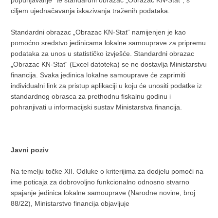
ciljem ujednačavanja iskazivanja traženih podataka.
Standardni obrazac „Obrazac KN-Stat“ namijenjen je kao
pomoćno sredstvo jedinicama lokalne samouprave za pripremu
podataka za unos u statističko izvješće. Standardni obrazac
„Obrazac KN-Stat“ (Excel datoteka) se ne dostavlja Ministarstvu
financija. Svaka jedinica lokalne samouprave će zaprimiti
individualni link za pristup aplikaciji u koju će unositi podatke iz
standardnog obrasca za prethodnu fiskalnu godinu i
pohranjivati u informacijski sustav Ministarstva financija.
Javni poziv
Na temelju točke XII. Odluke o kriterijima za dodjelu pomoći na
ime poticaja za dobrovoljno funkcionalno odnosno stvarno
spajanje jedinica lokalne samouprave (Narodne novine, broj
88/22), Ministarstvo financija objavljuje