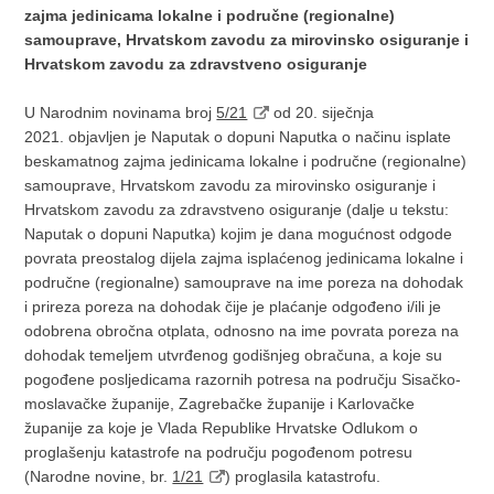
zajma jedinicama lokalne i područne (regionalne)
samouprave, Hrvatskom zavodu za mirovinsko osiguranje i
Hrvatskom zavodu za zdravstveno osiguranje
U Narodnim novinama broj
5/21
od 20. siječnja
2021. objavljen je Naputak o dopuni Naputka o načinu isplate
beskamatnog zajma jedinicama lokalne i područne (regionalne)
samouprave, Hrvatskom zavodu za mirovinsko osiguranje i
Hrvatskom zavodu za zdravstveno osiguranje (dalje u tekstu:
Naputak o dopuni Naputka) kojim je dana mogućnost odgode
povrata preostalog dijela zajma isplaćenog jedinicama lokalne i
područne (regionalne) samouprave na ime poreza na dohodak
i prireza poreza na dohodak čije je plaćanje odgođeno i/ili je
odobrena obročna otplata, odnosno na ime povrata poreza na
dohodak temeljem utvrđenog godišnjeg obračuna, a koje su
pogođene posljedicama razornih potresa na području Sisačko-
moslavačke županije, Zagrebačke županije i Karlovačke
županije za koje je Vlada Republike Hrvatske Odlukom o
proglašenju katastrofe na području pogođenom potresu
(Narodne novine, br.
1/21
) proglasila katastrofu.