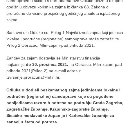
samouprave u skladu s odredbama ove Odluke ulaze u ukupnu
godišnju obvezu korisnika zajma iz članka 88. Zakona o
proračunu do visine prosječnog godišnjeg anuiteta isplaćenog
zajma.
Sastavni dio Odluke su: Prilog 1 Najviši iznos zajma koji jedinica
lokalne i područne (regionalne) samouprave može zatražiti te
Prilog 2 Obrazac: Mfin-zajam-pad prihoda 2021.
Zahtjev za zajam dostavlja se Ministarstvu financija
najkasnije
do 30. prosinca 2021.
na Obrascu: Mfin-zajam-pad
prihoda 2021(Prilog 2) na e-mail adresu:
izvrsenje.proracuna@mfin.hr.
Odluka o dodjeli beskamatnog zajma jedinicama lokalne i
područne (regionalne) samouprave koje su pogođene
posljedicama razornih potresa na području Grada Zagreba,
Zagrebačke županije, Krapinsko-zagorske županije,
Sisačko-moslavačke županije i Karlovačke županije za
sanaciju šteta od potresa