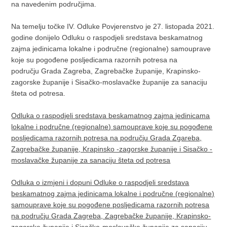
na navedenim područjima.
Na temelju točke IV. Odluke Povjerenstvo je 27. listopada 2021.
godine donijelo Odluku o raspodjeli sredstava beskamatnog
zajma jedinicama lokalne i područne (regionalne) samouprave
koje su pogođene posljedicama razornih potresa na
području Grada Zagreba, Zagrebačke županije, Krapinsko-
zagorske županije i Sisačko-moslavačke županije za sanaciju
šteta od potresa.
Odluka o raspodjeli sredstava beskamatnog zajma jedinicama
lokalne i područne (regionalne) samouprave koje su pogođene
posljedicama razornih potresa na području Grada Zgareba,
Zagrebačke županije, Krapinsko -zagorske županije i Sisačko -
moslavačke županije za sanaciju šteta od potresa
Odluka o izmjeni i dopuni Odluke o raspodjeli sredstava
beskamatnog zajma jedinicama lokalne i područne (regionalne)
samouprave koje su pogođene posljedicama razornih potresa
na području Grada Zagreba, Zagrebačke županije, Krapinsko-
zagorske županije i Sisačko-moslavačke županije za sanaciju