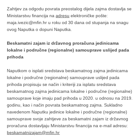
Zahtjev za odgodu povrata preostalog dijela zajma dostavlja se
Ministarstvu financija na
adresu
elektroničke pošte:
maja.ivezic@mfin.hr u roku od 30 dana od stupanja na snagu
ovog Naputka o dopuni Naputka.
Beskamatni zajam iz državnog proračuna jedinicama
lokalne i područne (regionalne) samouprave uslijed pada
prihoda
Naputkom o isplati sredstava beskamatnog zajma jedinicama
lokalne i područne (regionalne) samouprave uslijed pada
prihoda propisuju se način i kriteriji za isplatu sredstava
beskamatnog zajma jedinicama lokalne i područne (regionalne)
samouprave koje imaju pad prihoda u 2020. u odnosu na 2019.
godinu, kao i način povrata beskamatnog zajma. Sukladno
navedenom Naputku jedinice lokalne i područne (regionalne)
samouprave svoje zahtjeve za beskamatni zajam iz državnog
proračuna dostavljaju Ministarstvu financija na e-mail adresu:
beskamatnizajam@mfin.hr