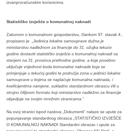
izvanproračunskim korisnicima.
Statističko izvješće o komunalnoj naknadi
Zakonom o komunalnom gospodarstvu, člankom 97. stavak 4.,
propisano je: „
Jedinica lokalne samouprave dužna je
ministarstvu nadležnom za financije do 31. ožujka tekuće
godine dostaviti statističko izvješće o komunalnoj naknadi sa
stanjem na 31. prosinca prethodne godine, a koje posebno
uključuje vrijednost boda komunalne naknade koja se
primjenjuje u tekućoj godini te područja zona u jedinici lokalne
samouprave u kojima se naplaćuje komunalna naknada, i
koeficijentima namjene, sukladno standardnom obrascu i/ili u
strojno čitljivom formatu koji ministarstvo nadležno za financije
objavljuje na svojim mrežnim stranicama.”
Na ovoj stranici ispod naslova „Dokumenti“ nalaze se upute za
popunjavanje standardnog obrasca „STATISTIČKO IZVJEŠĆE
O KOMUNALNOJ NAKNADI Standardni obrazac i upute za
popunjavanje“ te standardni obrazac „Obrazac KN-Stat“, s