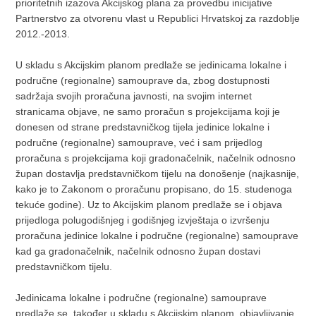
prioritetnih izazova Akcijskog plana za provedbu inicijative
Partnerstvo za otvorenu vlast u Republici Hrvatskoj za razdoblje
2012.-2013.
U skladu s Akcijskim planom predlaže se jedinicama lokalne i
područne (regionalne) samouprave da, zbog dostupnosti
sadržaja svojih proračuna javnosti, na svojim internet
stranicama objave, ne samo proračun s projekcijama koji je
donesen od strane predstavničkog tijela jedinice lokalne i
područne (regionalne) samouprave, već i sam prijedlog
proračuna s projekcijama koji gradonačelnik, načelnik odnosno
župan dostavlja predstavničkom tijelu na donošenje (najkasnije,
kako je to Zakonom o proračunu propisano, do 15. studenoga
tekuće godine). Uz to Akcijskim planom predlaže se i objava
prijedloga polugodišnjeg i godišnjeg izvještaja o izvršenju
proračuna jedinice lokalne i područne (regionalne) samouprave
kad ga gradonačelnik, načelnik odnosno župan dostavi
predstavničkom tijelu.
Jedinicama lokalne i područne (regionalne) samouprave
predlaže se, također u skladu s Akcijskim planom, objavljivanje