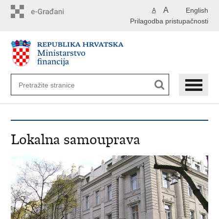
Preskoči
A
English
A
na
Prilagodba pristupačnosti
glavni
sadržaj
Lokalna samouprava