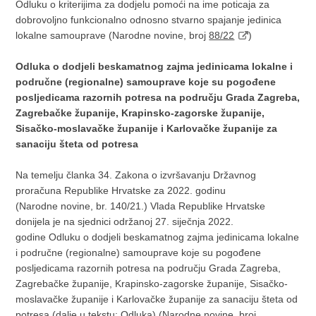
Odluku o kriterijima za dodjelu pomoći na ime poticaja za
dobrovoljno funkcionalno odnosno stvarno spajanje jedinica
lokalne samouprave (Narodne novine, broj
88/22
)
Odluka o dodjeli beskamatnog zajma jedinicama lokalne i
područne (regionalne) samouprave koje su pogođene
posljedicama razornih potresa na području Grada Zagreba,
Zagrebačke županije, Krapinsko-zagorske županije,
Sisačko-moslavačke županije i Karlovačke županije za
sanaciju šteta od potresa
Na temelju članka 34. Zakona o izvršavanju Državnog
proračuna Republike Hrvatske za 2022. godinu
(Narodne novine, br. 140/21.) Vlada Republike Hrvatske
donijela je na sjednici održanoj 27. siječnja 2022.
godine Odluku o dodjeli beskamatnog zajma jedinicama lokalne
i područne (regionalne) samouprave koje su pogođene
posljedicama razornih potresa na području Grada Zagreba,
Zagrebačke županije, Krapinsko-zagorske županije, Sisačko-
moslavačke županije i Karlovačke županije za sanaciju šteta od
potresa (dalje u tekstu: Odluka) (Narodne novine, broj