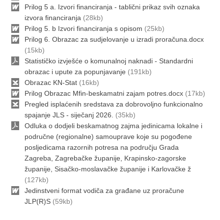
Prilog 5 a. Izvori financiranja - tablični prikaz svih oznaka
izvora financiranja
(28kb)
Prilog 5. b Izvori financiranja s opisom
(25kb)
Prilog 6. Obrazac za sudjelovanje u izradi proračuna.docx
(15kb)
Statističko izvješće o komunalnoj naknadi - Standardni
obrazac i upute za popunjavanje
(191kb)
Obrazac KN-Stat
(16kb)
Prilog Obrazac Mfin-beskamatni zajam potres.docx
(17kb)
Pregled isplaćenih sredstava za dobrovoljno funkcionalno
spajanje JLS - siječanj 2026.
(35kb)
Odluka o dodjeli beskamatnog zajma jedinicama lokalne i
područne (regionalne) samouprave koje su pogođene
posljedicama razornih potresa na području Grada
Zagreba, Zagrebačke županije, Krapinsko-zagorske
županije, Sisačko-moslavačke županije i Karlovačke ž
(127kb)
Jedinstveni format vodiča za građane uz proračune
JLP(R)S
(59kb)