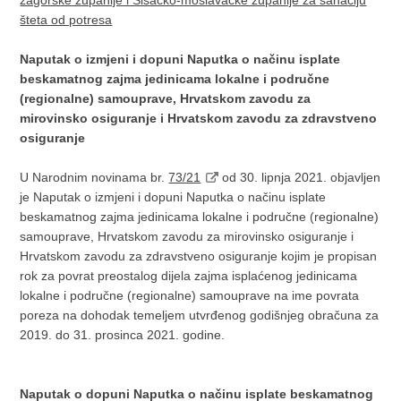
šteta od potresa
Naputak o izmjeni i dopuni Naputka o načinu isplate
beskamatnog zajma jedinicama lokalne i područne
(regionalne) samouprave, Hrvatskom zavodu za
mirovinsko osiguranje i Hrvatskom zavodu za zdravstveno
osiguranje
U Narodnim novinama br.
73/21
od 30. lipnja 2021. objavljen
je Naputak o izmjeni i dopuni Naputka o načinu isplate
beskamatnog zajma jedinicama lokalne i područne (regionalne)
samouprave, Hrvatskom zavodu za mirovinsko osiguranje i
Hrvatskom zavodu za zdravstveno osiguranje kojim je propisan
rok za povrat preostalog dijela zajma isplaćenog jedinicama
lokalne i područne (regionalne) samouprave na ime povrata
poreza na dohodak temeljem utvrđenog godišnjeg obračuna za
2019. do 31. prosinca 2021. godine.
Naputak o dopuni Naputka o načinu isplate beskamatnog