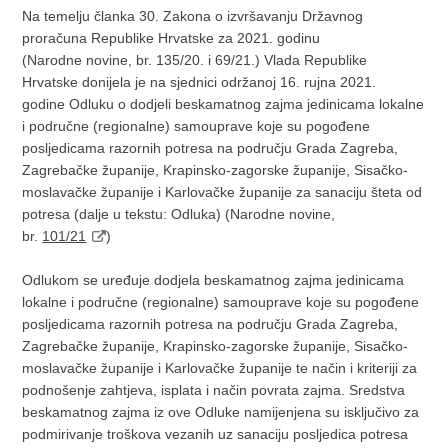
Na temelju članka 30. Zakona o izvršavanju Državnog
proračuna Republike Hrvatske za 2021. godinu
(Narodne novine, br. 135/20. i 69/21.) Vlada Republike
Hrvatske donijela je na sjednici održanoj 16. rujna 2021.
godine Odluku o dodjeli beskamatnog zajma jedinicama lokalne
i područne (regionalne) samouprave koje su pogođene
posljedicama razornih potresa na području Grada Zagreba,
Zagrebačke županije, Krapinsko-zagorske županije, Sisačko-
moslavačke županije i Karlovačke županije za sanaciju šteta od
potresa (dalje u tekstu: Odluka) (Narodne novine,
br.
101/21
)
Odlukom se uređuje dodjela beskamatnog zajma jedinicama
lokalne i područne (regionalne) samouprave koje su pogođene
posljedicama razornih potresa na području Grada Zagreba,
Zagrebačke županije, Krapinsko-zagorske županije, Sisačko-
moslavačke županije i Karlovačke županije te način i kriteriji za
podnošenje zahtjeva, isplata i način povrata zajma. Sredstva
beskamatnog zajma iz ove Odluke namijenjena su isključivo za
podmirivanje troškova vezanih uz sanaciju posljedica potresa