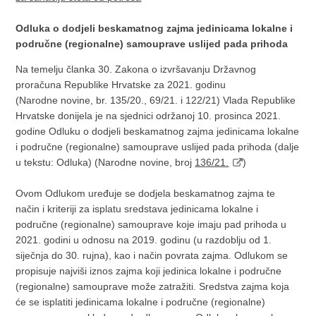
Odluka o dodjeli beskamatnog zajma jedinicama lokalne i
područne (regionalne) samouprave uslijed pada prihoda
Na temelju članka 30. Zakona o izvršavanju Državnog
proračuna Republike Hrvatske za 2021. godinu
(Narodne novine, br. 135/20., 69/21. i 122/21) Vlada Republike
Hrvatske donijela je na sjednici održanoj 10. prosinca 2021.
godine Odluku o dodjeli beskamatnog zajma jedinicama lokalne
i područne (regionalne) samouprave uslijed pada prihoda (dalje
u tekstu: Odluka) (Narodne novine, broj
136/21.
)
Ovom Odlukom uređuje se dodjela beskamatnog zajma te
način i kriteriji za isplatu sredstava jedinicama lokalne i
područne (regionalne) samouprave koje imaju pad prihoda u
2021. godini u odnosu na 2019. godinu (u razdoblju od 1.
siječnja do 30. rujna), kao i način povrata zajma. Odlukom se
propisuje najviši iznos zajma koji jedinica lokalne i područne
(regionalne) samouprave može zatražiti. Sredstva zajma koja
će se isplatiti jedinicama lokalne i područne (regionalne)