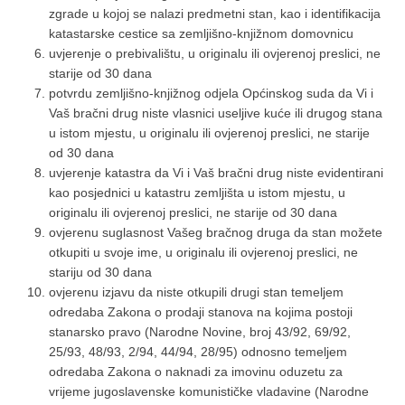
zgrade u kojoj se nalazi predmetni stan, kao i identifikacija
katastarske cestice sa zemljišno-knjižnom domovnicu
uvjerenje o prebivalištu, u originalu ili ovjerenoj preslici, ne
starije od 30 dana
potvrdu zemljišno-knjižnog odjela Općinskog suda da Vi i
Vaš bračni drug niste vlasnici useljive kuće ili drugog stana
u istom mjestu, u originalu ili ovjerenoj preslici, ne starije
od 30 dana
uvjerenje katastra da Vi i Vaš bračni drug niste evidentirani
kao posjednici u katastru zemljišta u istom mjestu, u
originalu ili ovjerenoj preslici, ne starije od 30 dana
ovjerenu suglasnost Vašeg bračnog druga da stan možete
otkupiti u svoje ime, u originalu ili ovjerenoj preslici, ne
stariju od 30 dana
ovjerenu izjavu da niste otkupili drugi stan temeljem
odredaba Zakona o prodaji stanova na kojima postoji
stanarsko pravo (Narodne Novine, broj 43/92, 69/92,
25/93, 48/93, 2/94, 44/94, 28/95) odnosno temeljem
odredaba Zakona o naknadi za imovinu oduzetu za
vrijeme jugoslavenske komunističke vladavine (Narodne