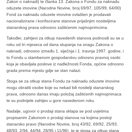
Zakon o naknadi) te članka 13. Zakona o Fondu za naknadu
oduzete imovine (Narodne Novine, broj 69/97, 105/99, 64/00)
Fond za naknadu oduzete imovine ovlašten je prodavati
nacionalizirane i konfiscirane stanove prijašnjim nositeljima
stanarskog prava odnosno zaštićenim najmoprimcima.
Također, zahtjevi za otkup navedenih stanova podnosili su se u
roku od tri mjeseca od dana stupanja na snagu Zakona o
naknadi, odnosno između 1. siječnja i 1. travnja 1997. godine, i
to Fondu u stambenom gospodarstvu odnosno pravnoj osobi
koja je obavljala poslove iz nadležnosti Fonda, općine odnosno
grada prema mjestu gdje se stan nalazi.
Stoga se za otkup stana Fondu za naknadu oduzete imovine
mogu obratiti osobe koje su nekad bili nositelji stanarskog
prava, odnosno danas imaju položaj zaštićenih najmoprimaca
te su podnijele zahtjev u gore navedenom roku.
Nadalje, ugovor o prodaji stana sklapa se pod uvjetima
propisanim Zakonom o prodaji stanova na kojima postoji
stanarsko pravo (Narodne Novine, broj 43/92, 69/92, 25/93,
48/93, 2/94, 44/94, 28/95 i 11/96), te je stoga za otkup stana