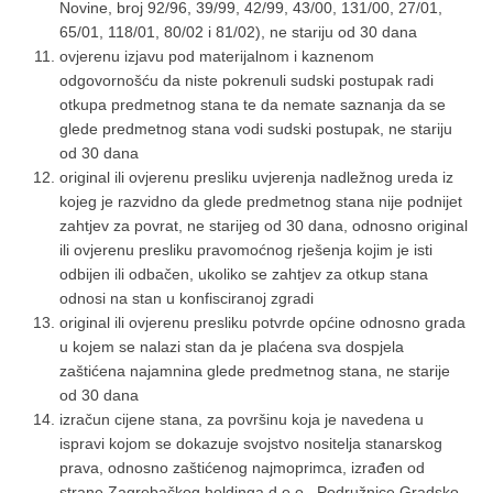
Novine, broj 92/96, 39/99, 42/99, 43/00, 131/00, 27/01,
65/01, 118/01, 80/02 i 81/02), ne stariju od 30 dana
ovjerenu izjavu pod materijalnom i kaznenom
odgovornošću da niste pokrenuli sudski postupak radi
otkupa predmetnog stana te da nemate saznanja da se
glede predmetnog stana vodi sudski postupak, ne stariju
od 30 dana
original ili ovjerenu presliku uvjerenja nadležnog ureda iz
kojeg je razvidno da glede predmetnog stana nije podnijet
zahtjev za povrat, ne starijeg od 30 dana, odnosno original
ili ovjerenu presliku pravomoćnog rješenja kojim je isti
odbijen ili odbačen, ukoliko se zahtjev za otkup stana
odnosi na stan u konfisciranoj zgradi
original ili ovjerenu presliku potvrde općine odnosno grada
u kojem se nalazi stan da je plaćena sva dospjela
zaštićena najamnina glede predmetnog stana, ne starije
od 30 dana
izračun cijene stana, za površinu koja je navedena u
ispravi kojom se dokazuje svojstvo nositelja stanarskog
prava, odnosno zaštićenog najmoprimca, izrađen od
strane Zagrebačkog holdinga d.o.o., Podružnice Gradsko