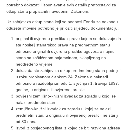
potrebno dokazati i ispunjavanje svih ostalih pretpostavki za
otkup stana propisanih navedenim Zakonom.
Uz zahtjev za otkup stana koji se podnosi Fondu za naknadu
oduzete imovine potrebno je priložiti slijedeću dokumentaciju:
original ili ovjerenu presliku isprave kojom se dokazuje da
ste nositelj stanarskog prava na predmetnom stanu
odnosno original ili ovjerenu presliku ugovora o najmu
stana sa zaštićenom najamninom, sklopljenog na
neodređeno vrijeme
dokaz da ste zahtjev za otkup predmetnog stana podnijeli
u roku propisanom člankom 24. Zakona o naknadi
odnosno u razdoblju između 1. siječnja i 1. travnja 1997.
godine, u originalu ili ovjerenoj preslici
povijesni zemljišno-knjižni izvadak za zgradu u kojoj se
nalazi predmetni stan
zemljišno-knjižni izvadak za zgradu u kojoj se nalazi
predmetni stan, u originalu ili ovjerenoj preslici, ne stariji
od 30 dana
izvod iz posjedovnog lista iz kojeg će biti razvidna adresa