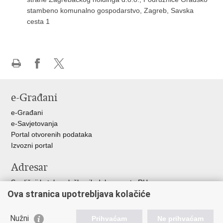
stambeno komunalno gospodarstvo, Zagreb, Savska
cesta 1
Ispiši
Podijeli
Podijeli
stranicu
na
na
e-Građani
Facebooku
X-
u
e-Građani
e-Savjetovanja
Portal otvorenih podataka
Izvozni portal
Adresar
Središnji katalog službenih dokumenata RH
Ova stranica upotrebljava kolačiće
Adresar tijela javne vlasti
Adresar političkih stranaka u RH
Popis dužnosnika u RH
Nužni
Prihvaćam
Ne prihvaćam