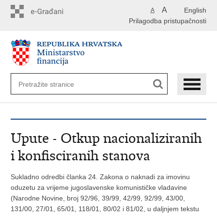
Preskoči
A
English
A
na
Prilagodba pristupačnosti
glavni
sadržaj
Upute - Otkup nacionaliziranih
i konfisciranih stanova
Sukladno odredbi članka 24. Zakona o naknadi za imovinu
oduzetu za vrijeme jugoslavenske komunističke vladavine
(Narodne Novine, broj 92/96, 39/99, 42/99, 92/99, 43/00,
131/00, 27/01, 65/01, 118/01, 80/02 i 81/02, u daljnjem tekstu