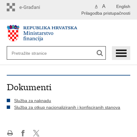
Preskoči
A
English
A
na
Prilagodba pristupačnosti
glavni
sadržaj
Dokumenti
Služba za naknadu
Služba za otkup nacionaliziranih i konfisciranih stanova