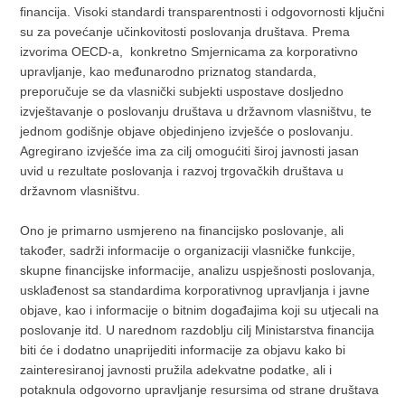
financija. Visoki standardi transparentnosti i odgovornosti ključni
su za povećanje učinkovitosti poslovanja društava. Prema
izvorima OECD-a, konkretno Smjernicama za korporativno
upravljanje, kao međunarodno priznatog standarda,
preporučuje se da vlasnički subjekti uspostave dosljedno
izvještavanje o poslovanju društava u državnom vlasništvu, te
jednom godišnje objave objedinjeno izvješće o poslovanju.
Agregirano izvješće ima za cilj omogućiti široj javnosti jasan
uvid u rezultate poslovanja i razvoj trgovačkih društava u
državnom vlasništvu.
Ono je primarno usmjereno na financijsko poslovanje, ali
također, sadrži informacije o organizaciji vlasničke funkcije,
skupne financijske informacije, analizu uspješnosti poslovanja,
usklađenost sa standardima korporativnog upravljanja i javne
objave, kao i informacije o bitnim događajima koji su utjecali na
poslovanje itd. U narednom razdoblju cilj Ministarstva financija
biti će i dodatno unaprijediti informacije za objavu kako bi
zainteresiranoj javnosti pružila adekvatne podatke, ali i
potaknula odgovorno upravljanje resursima od strane društava