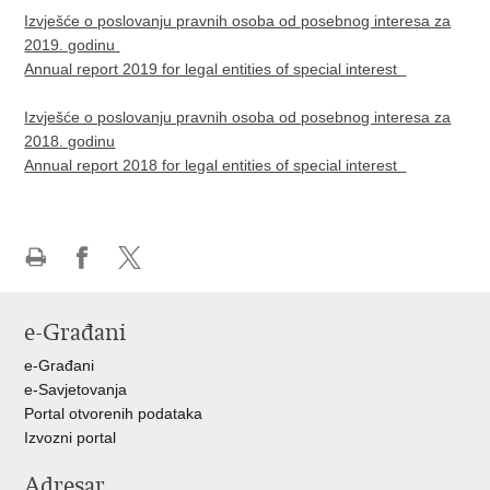
Izvješće o poslovanju pravnih osoba od posebnog interesa za
2019. godinu
Annual report 2019 for legal entities of special interest
Izvješće o poslovanju pravnih osoba od posebnog interesa za
2018. godinu
Annual report 2018 for legal entities of special interest
Ispiši
Podijeli
Podijeli
stranicu
na
na
e-Građani
Facebooku
X-
u
e-Građani
e-Savjetovanja
Portal otvorenih podataka
Izvozni portal
Adresar