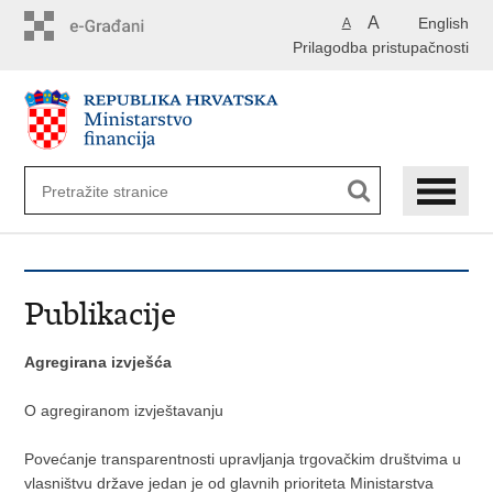
Preskoči
A
English
A
na
Prilagodba pristupačnosti
glavni
sadržaj
Publikacije
Agregirana izvješća
O agregiranom izvještavanju
Povećanje transparentnosti upravljanja trgovačkim društvima u
vlasništvu države jedan je od glavnih prioriteta Ministarstva