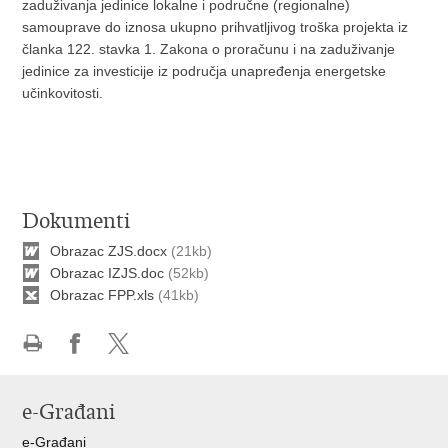
zaduživanja jedinice lokalne i područne (regionalne)
samouprave do iznosa ukupno prihvatljivog troška projekta iz
članka 122. stavka 1. Zakona o proračunu i na zaduživanje
jedinice za investicije iz područja unapređenja energetske
učinkovitosti.
Dokumenti
Obrazac ZJS.docx
(21kb)
Obrazac IZJS.doc
(52kb)
Obrazac FPP.xls
(41kb)
Ispiši
Podijeli
Podijeli
stranicu
na
na
e-Građani
Facebooku
X-
u
e-Građani