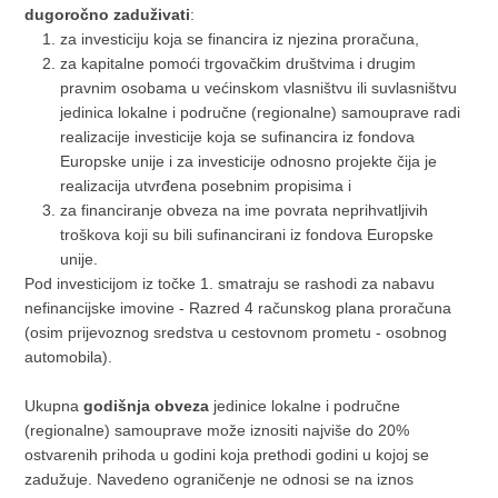
dugoročno zaduživati
:
za investiciju koja se financira iz njezina proračuna,
za kapitalne pomoći trgovačkim društvima i drugim
pravnim osobama u većinskom vlasništvu ili suvlasništvu
jedinica lokalne i područne (regionalne) samouprave radi
realizacije investicije koja se sufinancira iz fondova
Europske unije i za investicije odnosno projekte čija je
realizacija utvrđena posebnim propisima i
za financiranje obveza na ime povrata neprihvatljivih
troškova koji su bili sufinancirani iz fondova Europske
unije.
Pod investicijom iz točke 1. smatraju se rashodi za nabavu
nefinancijske imovine - Razred 4 računskog plana proračuna
(osim prijevoznog sredstva u cestovnom prometu - osobnog
automobila).
Ukupna
godišnja obveza
jedinice lokalne i područne
(regionalne) samouprave može iznositi najviše do 20%
ostvarenih prihoda u godini koja prethodi godini u kojoj se
zadužuje. Navedeno ograničenje ne odnosi se na iznos