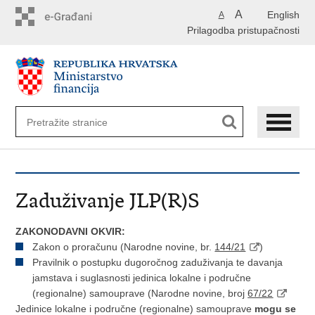
Preskoči
A
English
A
na
Prilagodba pristupačnosti
glavni
sadržaj
Zaduživanje JLP(R)S
ZAKONODAVNI OKVIR:
Zakon o proračunu (Narodne novine, br.
144/21
)
Pravilnik o postupku dugoročnog zaduživanja te davanja
jamstava i suglasnosti jedinica lokalne i područne
(regionalne) samouprave (Narodne novine, broj
67/22
Jedinice lokalne i područne (regionalne) samouprave
mogu se