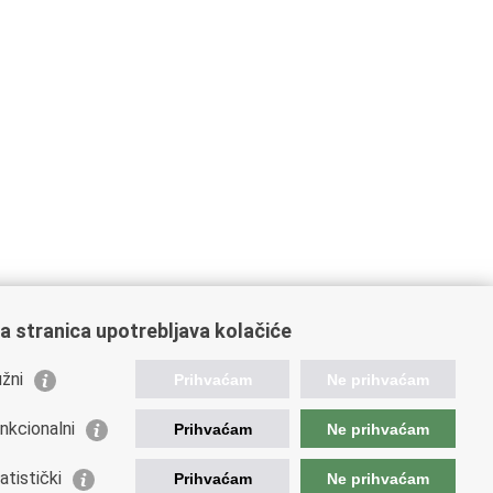
a stranica upotrebljava kolačiće
žni
Prihvaćam
Ne prihvaćam
orisne poveznice
nkcionalni
Prihvaćam
Ne prihvaćam
ada RH
atski Sabor
atistički
Prihvaćam
Ne prihvaćam
d Predsjednika