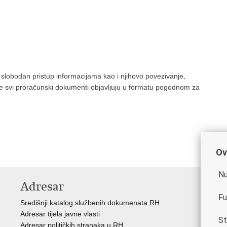
i slobodan pristup informacijama kao i njihovo povezivanje,
e svi proračunski dokumenti objavljuju u formatu pogodnom za
Ov
Nu
Adresar
K
Fu
Središnji katalog službenih dokumenata RH
Vl
Adresar tijela javne vlasti
Hrv
St
Adresar političkih stranaka u RH
Ure