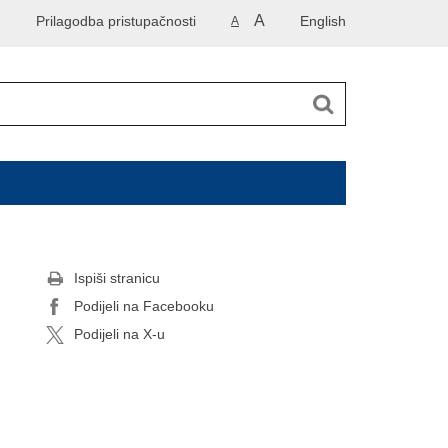
A
Prilagodba pristupačnosti
English
A
Ispiši stranicu
Podijeli na Facebooku
Podijeli na X-u