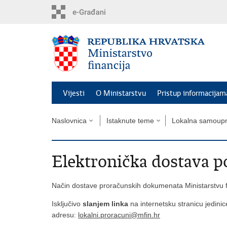
Preskoči
na
glavni
sadržaj
Vijesti
O Ministarstvu
Pristup informacijam
Naslovnica
Istaknute teme
Lokalna samoup
Elektronička dostava p
Način dostave proračunskih dokumenata Ministarstvu f
Isključivo
slanjem linka
na internetsku stranicu jedinic
adresu:
lokalni.proracuni@mfin.hr