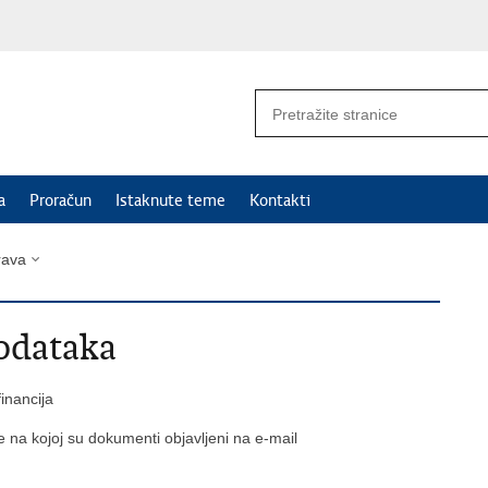
a
Proračun
Istaknute teme
Kontakti
rava
odataka
inancija
e na kojoj su dokumenti objavljeni na e-mail