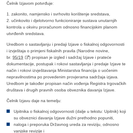
Čelnik Izjavom potvrđuje:
1. zakonito, namjensko i svrhovito korištenje sredstava,
2. učinkovito i djelotvorno funkcioniranje sustava unutarnjih
kontrola u okviru proračunom odnosno financijskim planom
utvrđenih sredstava.
Uredbom o sastavljanju i predaji Izjave o fiskalnoj odgovornosti
i izvještaja o primjeni fiskalnih pravila (Narodne novine,
br.
95/19
) propisan je izgled i sadržaj Izjave i prateće
dokumentacije, postupak i rokovi sastavljanja i predaje Izjave te
način i rokovi izvještavanja Ministarstva financija o uočenim
nepravilnostima po provedenim provjerama sadržaja izjava.
Uredbom je također propisan način vođenja Registra trgovačkih
društava i drugih pravnih osoba obveznika davanja Izjave.
Čelnik Izjavu daje na temelju:
Upitnika o fiskalnoj odgovornosti (dalje u tekstu: Upitnik) koji
su obveznici davanja Izjave dužni prethodno popuniti,
naloga i preporuka Državnog ureda za reviziju, odnosno
vanjske revizije i