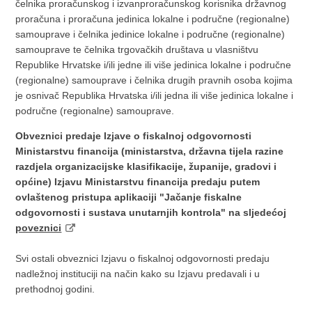
čelnika proračunskog i izvanproračunskog korisnika državnog
proračuna i proračuna jedinica lokalne i područne (regionalne)
samouprave i čelnika jedinice lokalne i područne (regionalne)
samouprave te čelnika trgovačkih društava u vlasništvu
Republike Hrvatske i/ili jedne ili više jedinica lokalne i područne
(regionalne) samouprave i čelnika drugih pravnih osoba kojima
je osnivač Republika Hrvatska i/ili jedna ili više jedinica lokalne i
područne (regionalne) samouprave.
Obveznici predaje Izjave o fiskalnoj odgovornosti
Ministarstvu financija (ministarstva, državna tijela razine
razdjela organizacijske klasifikacije, županije, gradovi i
općine) Izjavu Ministarstvu financija predaju putem
ovlaštenog pristupa aplikaciji "Jačanje fiskalne
odgovornosti i sustava unutarnjih kontrola" na sljedećoj
poveznici
Svi ostali obveznici Izjavu o fiskalnoj odgovornosti predaju
nadležnoj instituciji na način kako su Izjavu predavali i u
prethodnoj godini.