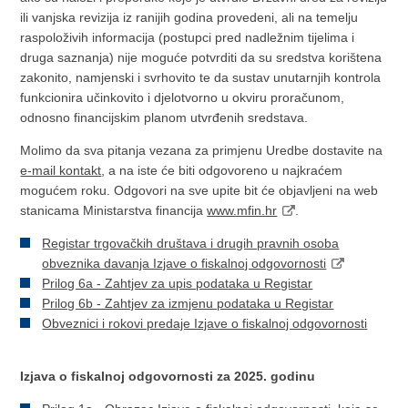
ili vanjska revizija iz ranijih godina provedeni, ali na temelju
raspoloživih informacija (postupci pred nadležnim tijelima i
druga saznanja) nije moguće potvrditi da su sredstva korištena
zakonito, namjenski i svrhovito te da sustav unutarnjih kontrola
funkcionira učinkovito i djelotvorno u okviru proračunom,
odnosno financijskim planom utvrđenih sredstava.
Molimo da sva pitanja vezana za primjenu Uredbe dostavite na
e-mail kontakt
, a na iste će biti odgovoreno u najkraćem
mogućem roku. Odgovori na sve upite bit će objavljeni na web
stanicama Ministarstva financija
www.mfin.hr
.
Registar trgovačkih društava i drugih pravnih osoba
obveznika davanja Izjave o fiskalnoj odgovornosti
Prilog 6a - Zahtjev za upis podataka u Registar
Prilog 6b - Zahtjev za izmjenu podataka u Registar
Obveznici i rokovi predaje Izjave o fiskalnoj odgovornosti
Izjava o fiskalnoj odgovornosti za 2025. godinu