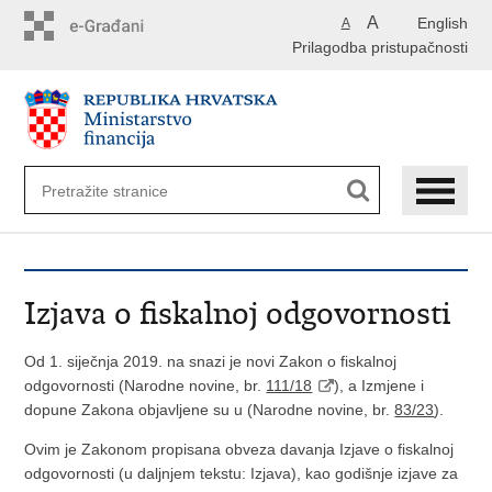
Preskoči
A
English
A
na
Prilagodba pristupačnosti
glavni
sadržaj
Izjava o fiskalnoj odgovornosti
Od 1. siječnja 2019. na snazi je novi Zakon o fiskalnoj
odgovornosti (Narodne novine, br.
111/18
), a Izmjene i
dopune Zakona objavljene su u (Narodne novine, br.
83/23
).
Ovim je Zakonom propisana obveza davanja Izjave o fiskalnoj
odgovornosti (u daljnjem tekstu: Izjava), kao godišnje izjave za