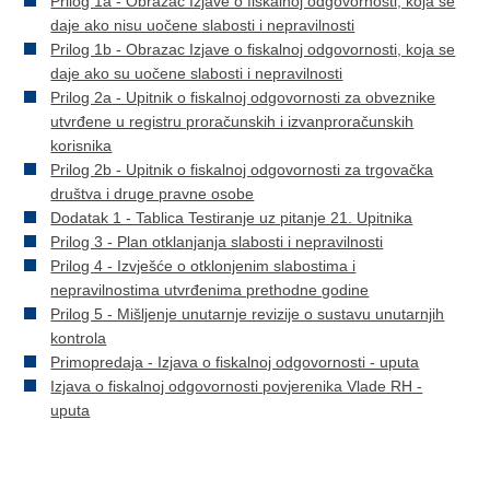
Prilog 1a - Obrazac Izjave o fiskalnoj odgovornosti, koja se
daje ako nisu uočene slabosti i nepravilnosti
Prilog 1b - Obrazac Izjave o fiskalnoj odgovornosti, koja se
daje ako su uočene slabosti i nepravilnosti
Prilog 2a - Upitnik o fiskalnoj odgovornosti za obveznike
utvrđene u registru proračunskih i izvanproračunskih
korisnika
Prilog 2b - Upitnik o fiskalnoj odgovornosti za trgovačka
društva i druge pravne osobe
Dodatak 1 - Tablica Testiranje uz pitanje 21. Upitnika
Prilog 3 - Plan otklanjanja slabosti i nepravilnosti
Prilog 4 - Izvješće o otklonjenim slabostima i
nepravilnostima utvrđenima prethodne godine
Prilog 5 - Mišljenje unutarnje revizije o sustavu unutarnjih
kontrola
Primopredaja - Izjava o fiskalnoj odgovornosti - uputa
Izjava o fiskalnoj odgovornosti povjerenika Vlade RH -
uputa