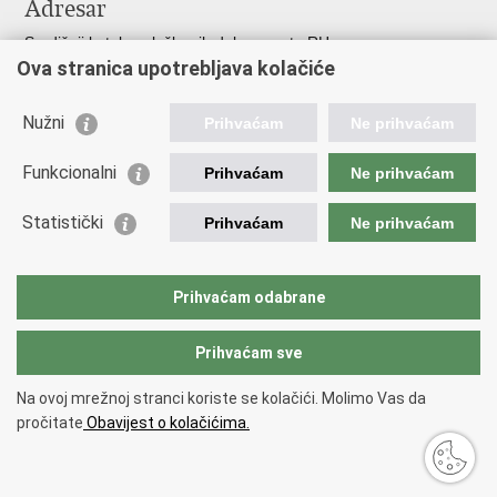
Adresar
Središnji katalog službenih dokumenata RH
Ova stranica upotrebljava kolačiće
Adresar tijela javne vlasti
Adresar političkih stranaka u RH
Popis dužnosnika u RH
Nužni
Prihvaćam
Ne prihvaćam
Korisne poveznice
Funkcionalni
Prihvaćam
Ne prihvaćam
Vlada RH
Statistički
Hrvatski Sabor
Prihvaćam
Ne prihvaćam
Ured Predsjednika
Porezna uprava
Carinska uprava
Prihvaćam odabrane
Pučki pravobranitelj
Prihvaćam sve
Na ovoj mrežnoj stranci koriste se kolačići. Molimo Vas da
Povratak na vrh
pročitate
Obavijest o kolačićima.
Copyright © 2026 Ministarstvo financija.
Uvjeti korištenja
.