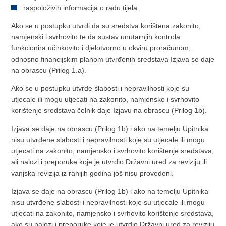
raspoloživih informacija o radu tijela.
Ako se u postupku utvrdi da su sredstva korištena zakonito,
namjenski i svrhovito te da sustav unutarnjih kontrola
funkcionira učinkovito i djelotvorno u okviru proračunom,
odnosno financijskim planom utvrđenih sredstava Izjava se daje
na obrascu (Prilog 1.a).
Ako se u postupku utvrde slabosti i nepravilnosti koje su
utjecale ili mogu utjecati na zakonito, namjensko i svrhovito
korištenje sredstava čelnik daje Izjavu na obrascu (Prilog 1b).
Izjava se daje na obrascu (Prilog 1b) i ako na temelju Upitnika
nisu utvrđene slabosti i nepravilnosti koje su utjecale ili mogu
utjecati na zakonito, namjensko i svrhovito korištenje sredstava,
ali nalozi i preporuke koje je utvrdio Državni ured za reviziju ili
vanjska revizija iz ranijih godina još nisu provedeni.
Izjava se daje na obrascu (Prilog 1b) i ako na temelju Upitnika
nisu utvrđene slabosti i nepravilnosti koje su utjecale ili mogu
utjecati na zakonito, namjensko i svrhovito korištenje sredstava,
ako su nalozi i preporuke koje je utvrdio Državni ured za reviziju