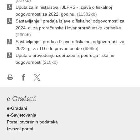
(827kb)
Uputa za ministarstva i JLPRS - Izjava o fiskalnoj
odgovornosti za 2022. godinu.
(11382kb)
Sastavljanje i predaja Izjave o fiskalnoj odgovornosti za
2024. g. za proračunske i izvanproračunske korisnike
(260kb)
Sastavljanje i predaja Izjave o fiskalnoj odgovornosti za
2023. g. za TD i dr. pravne osobe
(688kb)
Uputa o provođenju izobrazbe iz područja fiskalne
odgovornosti
(215kb)
Ispiši
Podijeli
Podijeli
stranicu
na
na
e-Građani
Facebooku
X-
u
e-Građani
e-Savjetovanja
Portal otvorenih podataka
Izvozni portal