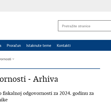
a
Proračun
Istaknute teme
Kontakti
vornosti
vornosti - Arhiva
o fiskalnoj odgovornosti za 2024. godinu za
nike