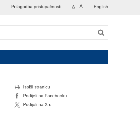
A
Prilagodba pristupačnosti
English
A
Ispiši stranicu
Podijeli na Facebooku
Podijeli na X-u