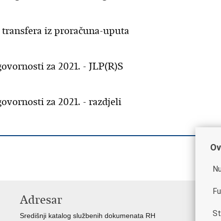
 transfera iz proračuna-uputa
govornosti za 2021. - JLP(R)S
ovornosti za 2021. - razdjeli
Ov
Nu
Fu
Adresar
K
St
Središnji katalog službenih dokumenata RH
Vl