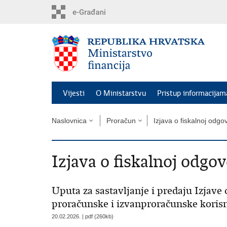
Preskoči
na
glavni
sadržaj
Vijesti
O Ministarstvu
Pristup informacijam
Naslovnica
Proračun
Izjava o fiskalnoj odgo
Izjava o fiskalnoj odgo
Uputa za sastavljanje i predaju Izjave 
proračunske i izvanproračunske koris
20.02.2026. | pdf (260kb)