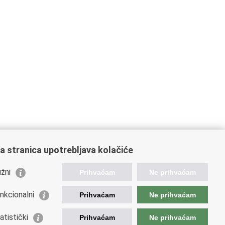
a stranica upotrebljava kolačiće
žni
Prihvaćam
Ne prihvaćam
nkcionalni
Prihvaćam
Ne prihvaćam
orisne poveznice
atistički
Prihvaćam
Ne prihvaćam
ada RH