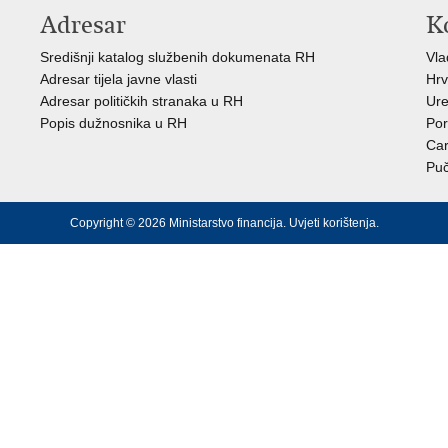
Adresar
K
Središnji katalog službenih dokumenata RH
Vl
Adresar tijela javne vlasti
Hrv
Adresar političkih stranaka u RH
Ure
Popis dužnosnika u RH
Por
Car
Puč
Copyright © 2026 Ministarstvo financija.
Uvjeti korištenja
.