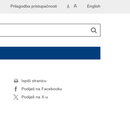
A
Prilagodba pristupačnosti
English
A
Ispiši stranicu
Podijeli na Facebooku
Podijeli na X-u