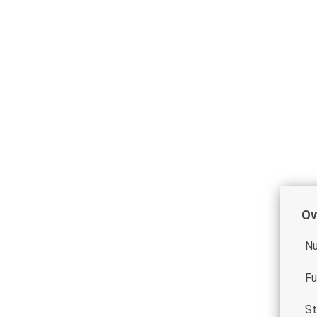
Ov
Nu
Fu
St