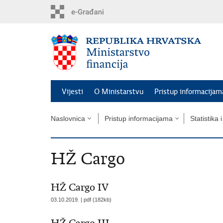
Preskoči
na
glavni
sadržaj
Vijesti
O Ministarstvu
Pristup informacijam
Naslovnica
Pristup informacijama
Statistika 
HŽ Cargo
HŽ Cargo IV
03.10.2019. | pdf (182kb)