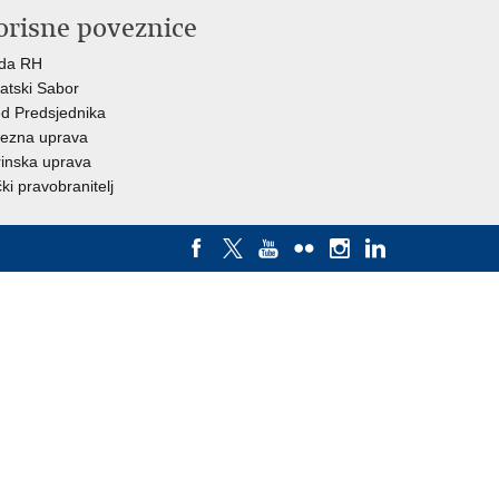
orisne poveznice
ada RH
atski Sabor
d Predsjednika
ezna uprava
inska uprava
ki pravobranitelj