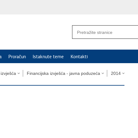
a
Proračun
Istaknute teme
Kontakti
i izvješća
Financijska izvješća - javna poduzeća
2014