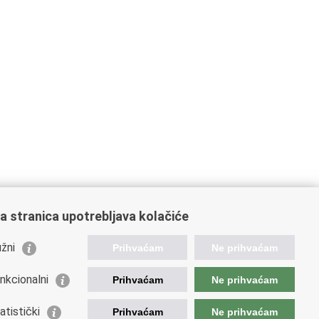
a stranica upotrebljava kolačiće
žni
Prihvaćam
Ne prihvaćam
nkcionalni
Prihvaćam
Ne prihvaćam
atistički
Prihvaćam
Ne prihvaćam