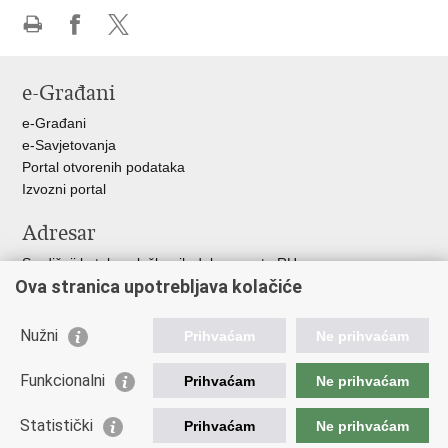
Ispiši
Podijeli
Podijeli
stranicu
na
na
e-Građani
Facebooku
X-
u
e-Građani
e-Savjetovanja
Portal otvorenih podataka
Izvozni portal
Adresar
Središnji katalog službenih dokumenata RH
Ova stranica upotrebljava kolačiće
Adresar tijela javne vlasti
Adresar političkih stranaka u RH
Popis dužnosnika u RH
Nužni
Prihvaćam
Ne prihvaćam
Korisne poveznice
Funkcionalni
Prihvaćam
Ne prihvaćam
Vlada RH
Statistički
Hrvatski Sabor
Prihvaćam
Ne prihvaćam
Ured Predsjednika