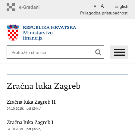
Preskoči
A
English
A
na
Prilagodba pristupačnosti
glavni
sadržaj
Zračna luka Zagreb
Zračna luka Zagreb II
04.10.2019. | pdf (24kb)
Zračna luka Zagreb I
04.10.2019. | pdf (32kb)