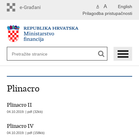
Preskoči
A
English
A
na
Prilagodba pristupačnosti
glavni
sadržaj
Plinacro
Plinacro II
04.10.2019. | pdf (32kb)
Plinacro IV
04.10.2019. | pdf (158kb)