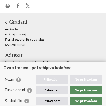
Ispiši
Podijeli
Podijeli
stranicu
na
na
e-Građani
Facebooku
X-
u
e-Građani
e-Savjetovanja
Portal otvorenih podataka
Izvozni portal
Adresar
Središnji katalog službenih dokumenata RH
Ova stranica upotrebljava kolačiće
Adresar tijela javne vlasti
Adresar političkih stranaka u RH
Popis dužnosnika u RH
Nužni
Prihvaćam
Ne prihvaćam
Korisne poveznice
Funkcionalni
Prihvaćam
Ne prihvaćam
Vlada RH
Statistički
Hrvatski Sabor
Prihvaćam
Ne prihvaćam
Ured Predsjednika