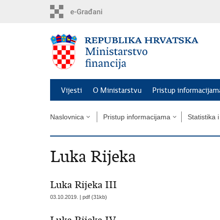
Preskoči
na
glavni
sadržaj
Vijesti
O Ministarstvu
Pristup informacijam
Naslovnica
Pristup informacijama
Statistika 
Luka Rijeka
Luka Rijeka III
03.10.2019. | pdf (31kb)