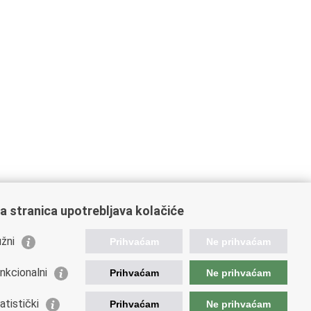
a stranica upotrebljava kolačiće
žni
Prihvaćam
Ne prihvaćam
nkcionalni
Prihvaćam
Ne prihvaćam
atistički
Prihvaćam
Ne prihvaćam