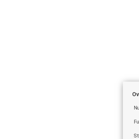
Ov
Nu
Fu
St