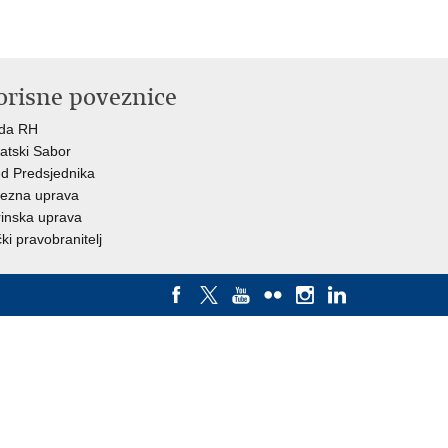
orisne poveznice
ada RH
atski Sabor
d Predsjednika
ezna uprava
inska uprava
ki pravobranitelj