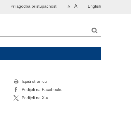
A
Prilagodba pristupačnosti
English
A
Ispiši stranicu
Podijeli na Facebooku
Podijeli na X-u