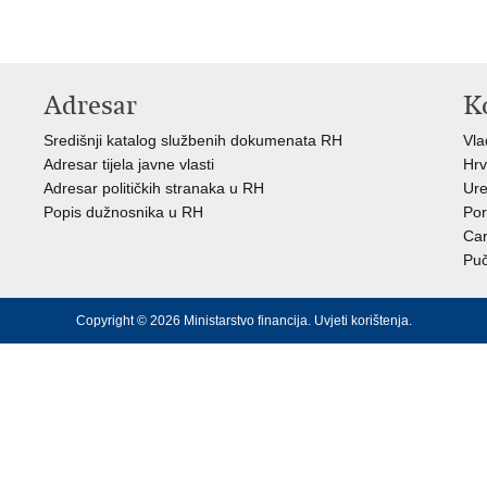
Adresar
K
Središnji katalog službenih dokumenata RH
Vl
Adresar tijela javne vlasti
Hrv
Adresar političkih stranaka u RH
Ure
Popis dužnosnika u RH
Por
Car
Puč
Copyright © 2026 Ministarstvo financija.
Uvjeti korištenja
.