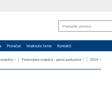
a
Proračun
Istaknute teme
Kontakti
i izvješća
Financijska izvješća - javna poduzeća
2014