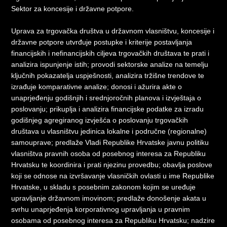
Sektor za koncesije i državne potpore.
Uprava za trgovačka društva u državnom vlasništvu, koncesije i
državne potpore utvrđuje postupke i kriterije postavljanja
financijskih i nefinancijskih ciljeva trgovačkih društava te prati i
analizira ispunjenje istih; provodi sektorske analize na temelju
ključnih pokazatelja uspješnosti, analizira tržišne trendove te
izrađuje komparativne analize; donosi i ažurira akte o
unaprjeđenju godišnjih i srednjoročnih planova i izvještaja o
poslovanju; prikuplja i analizira financijske podatke za izradu
godišnjeg agregiranog izvješća o poslovanju trgovačkih
društava u vlasništvu jedinica lokalne i područne (regionalne)
samouprave; predlaže Vladi Republike Hrvatske javnu politiku
vlasništva pravnih osoba od posebnog interesa za Republiku
Hrvatsku te koordinira i prati njezinu provedbu; obavlja poslove
koji se odnose na izvršavanje vlasničkih ovlasti u ime Republike
Hrvatske, u skladu s posebnim zakonom kojim se uređuje
upravljanje državnom imovinom; predlaže donošenje akata u
svrhu unaprjeđenja korporativnog upravljanja u pravnim
osobama od posebnog interesa za Republiku Hrvatsku; nadzire