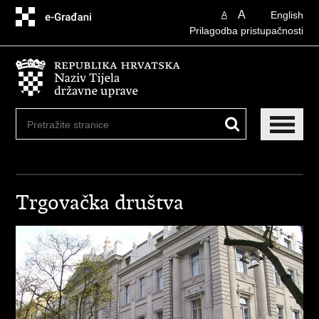
Preskoči
A
English
A
na
Prilagodba pristupačnosti
glavni
sadržaj
Trgovačka društva