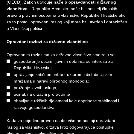
(OECD). Zakon utvrđuje
načelo opravdanosti državnog
vlasništva
- Republika Hrvatska može biti nositelj članskih
prava u pravnim osobama u vlasništvu Republike Hrvatske ako
za to postoji opravdani razlog koji mora biti utvrđen i obrazložen
u Vlasničkoj politici.
Opravdani razlozi za državno vlasništvo
Opravdanim razlozima za državno vlasništvo smatraju se:
gospodarenje općim i javnim dobrima od interesa za
Republiku Hrvatsku;
upravljanje kritičnom infrastrukturom i distribucijskim
mrežama u naravi prirodnog monopola;
pružanje javnih usluga;
učinak na državni proračun te
obavljanje tržišnih djelatnosti koje doprinose stabilnosti i
razvoju gospodarstva.
Kada za pojedinu pravnu osobu više ne postoji opravdani
razlog za vlasništvo, država kroz odgovarajuće postupke
planira izlazak iz vlasničke strukture.