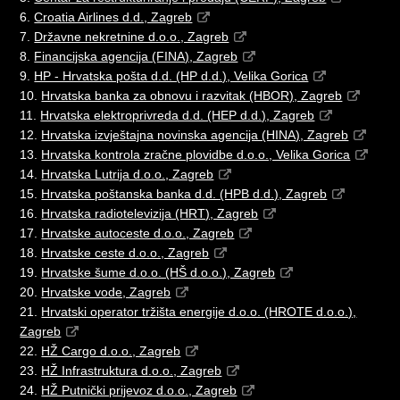
6.
Croatia Airlines d.d., Zagreb
7.
Državne nekretnine d.o.o., Zagreb
8.
Financijska agencija (FINA), Zagreb
9.
HP - Hrvatska pošta d.d. (HP d.d.), Velika Gorica
10.
Hrvatska banka za obnovu i razvitak (HBOR), Zagreb
11.
Hrvatska elektroprivreda d.d. (HEP d.d.), Zagreb
12.
Hrvatska izvještajna novinska agencija (HINA), Zagreb
13.
Hrvatska kontrola zračne plovidbe d.o.o., Velika Gorica
14.
Hrvatska Lutrija d.o.o., Zagreb
15.
Hrvatska poštanska banka d.d. (HPB d.d.), Zagreb
16.
Hrvatska radiotelevizija (HRT), Zagreb
17.
Hrvatske autoceste d.o.o., Zagreb
18.
Hrvatske ceste d.o.o., Zagreb
19.
Hrvatske šume d.o.o. (HŠ d.o.o.), Zagreb
20.
Hrvatske vode, Zagreb
21.
Hrvatski operator tržišta energije d.o.o. (HROTE d.o.o.),
Zagreb
22.
HŽ Cargo d.o.o., Zagreb
23.
HŽ Infrastruktura d.o.o., Zagreb
24.
HŽ Putnički prijevoz d.o.o., Zagreb