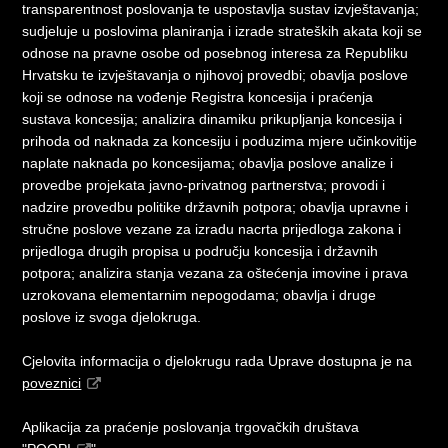
transparentnost poslovanja te uspostavlja sustav izvještavanja;
sudjeluje u poslovima planiranja i izrade strateških akata koji se
odnose na pravne osobe od posebnog interesa za Republiku
Hrvatsku te izvještavanja o njihovoj provedbi; obavlja poslove
koji se odnose na vođenje Registra koncesija i praćenja
sustava koncesija; analizira dinamiku prikupljanja koncesija i
prihoda od naknada za koncesiju i poduzima mjere učinkovitije
naplate naknada po koncesijama; obavlja poslove analize i
provedbe projekata javno-privatnog partnerstva; provodi i
nadzire provedbu politike državnih potpora; obavlja upravne i
stručne poslove vezane za izradu nacrta prijedloga zakona i
prijedloga drugih propisa u području koncesija i državnih
potpora; analizira stanja vezana za oštećenja imovine i prava
uzrokovana elementarnim nepogodama; obavlja i druge
poslove iz svoga djelokruga.
Cjelovita informacija o djelokrugu rada Uprave dostupna je na
poveznici
Aplikacija za praćenje poslovanja trgovačkih društava