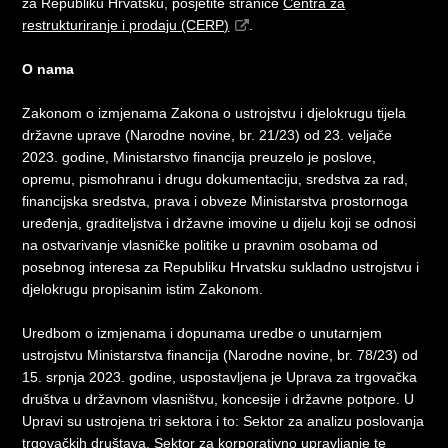
za Republiku Hrvatsku, posjetite stranice
Centra za
restrukturiranje i prodaju (CERP)
.
O nama
Zakonom o izmjenama Zakona o ustrojstvu i djelokrugu tijela
državne uprave (Narodne novine, br. 21/23) od 23. veljače
2023. godine, Ministarstvo financija preuzelo je poslove,
opremu, pismohranu i drugu dokumentaciju, sredstva za rad,
financijska sredstva, prava i obveze Ministarstva prostornoga
uređenja, graditeljstva i državne imovine u dijelu koji se odnosi
na ostvarivanje vlasničke politike u pravnim osobama od
posebnog interesa za Republiku Hrvatsku sukladno ustrojstvu i
djelokrugu propisanim istim Zakonom.
Uredbom o izmjenama i dopunama uredbe o unutarnjem
ustrojstvu Ministarstva financija (Narodne novine, br. 78/23) od
15. srpnja 2023. godine, uspostavljena je Uprava za trgovačka
društva u državnom vlasništvu, koncesije i državne potpore. U
Upravi su ustrojena tri sektora i to: Sektor za analizu poslovanja
trgovačkih društava, Sektor za korporativno upravljanje te