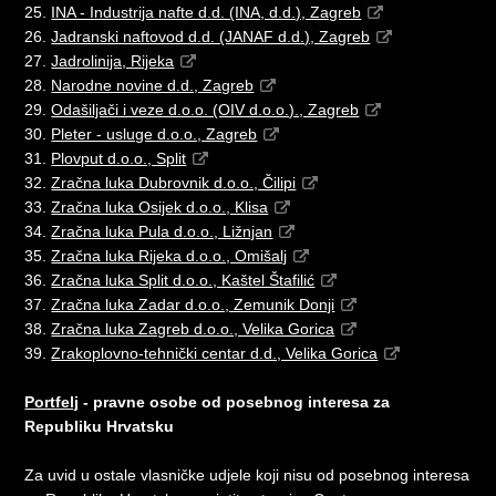
25.
INA - Industrija nafte d.d. (INA, d.d.), Zagreb
26.
Jadranski naftovod d.d. (JANAF d.d.), Zagreb
27.
Jadrolinija, Rijeka
28.
Narodne novine d.d., Zagreb
29.
Odašiljači i veze d.o.o. (OIV d.o.o.)., Zagreb
30.
Pleter - usluge d.o.o., Zagreb
31.
Plovput d.o.o., Split
32.
Zračna luka Dubrovnik d.o.o., Čilipi
33.
Zračna luka Osijek d.o.o., Klisa
34.
Zračna luka Pula d.o.o., Ližnjan
35.
Zračna luka Rijeka d.o.o., Omišalj
36.
Zračna luka Split d.o.o., Kaštel Štafilić
37.
Zračna luka Zadar d.o.o., Zemunik Donji
38.
Zračna luka Zagreb d.o.o., Velika Gorica
39.
Zrakoplovno-tehnički centar d.d., Velika Gorica
Portfelj
- pravne osobe od posebnog interesa za
Republiku Hrvatsku
Za uvid u ostale vlasničke udjele koji nisu od posebnog interesa