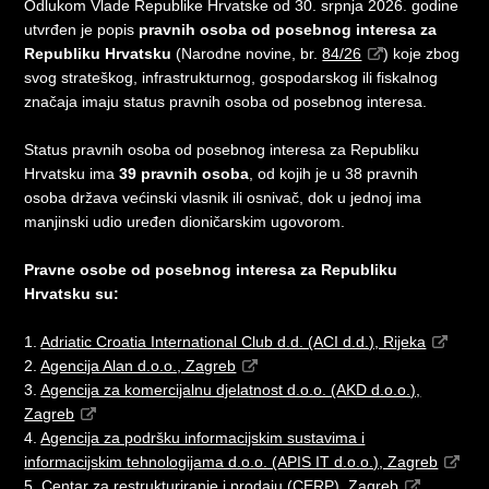
Odlukom Vlade Republike Hrvatske od 30. srpnja 2026. godine
utvrđen je popis
pravnih osoba od posebnog interesa za
Republiku Hrvatsku
(Narodne novine, br.
84/26
) koje zbog
svog strateškog, infrastrukturnog, gospodarskog ili fiskalnog
značaja imaju status pravnih osoba od posebnog interesa.
Status pravnih osoba od posebnog interesa za Republiku
Hrvatsku ima
39 pravnih osoba
, od kojih je u 38 pravnih
osoba država većinski vlasnik ili osnivač, dok u jednoj ima
manjinski udio uređen dioničarskim ugovorom.
Pravne osobe od posebnog interesa za Republiku
Hrvatsku su:
1.
Adriatic Croatia International Club d.d. (ACI d.d.), Rijeka
2.
Agencija Alan d.o.o., Zagreb
3.
Agencija za komercijalnu djelatnost d.o.o. (AKD d.o.o.),
Zagreb
4.
Agencija za podršku informacijskim sustavima i
informacijskim tehnologijama d.o.o. (APIS IT d.o.o.), Zagreb
5.
Centar za restrukturiranje i prodaju (CERP), Zagreb