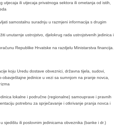
tjecaja ili utjecaja privatnoga sektora ili ometanja od istih,
reda
avljati samostalnu suradnju u razmjeni informacija s drugim
žiti unutarnje ustrojstvo, djelokrug rada ustrojstvenih jedinica i
računu Republike Hrvatske na razdjelu Ministarstva financija.
cije koju Uredu dostave obveznici, državna tijela, sudovi,
o-obavještajne jedinice u vezi sa sumnjom na pranje novca,
orizma
 jedinica lokalne i područne (regionalne) samouprave i pravnih
entaciju potrebnu za sprječavanje i otkrivanje pranja novca i
u sjedištu ili poslovnim jedinicama obveznika (banke i dr.)