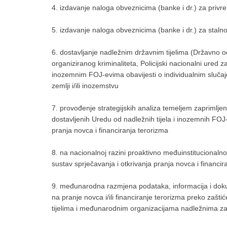
4. izdavanje naloga obveznicima (banke i dr.) za privr
5. izdavanje naloga obveznicima (banke i dr.) za staln
6. dostavljanje nadležnim državnim tijelima (Državno o
organiziranog kriminaliteta, Policijski nacionalni ured za
inozemnim FOJ-evima obavijesti o individualnim slučaj
zemlji i/ili inozemstvu
7. provođenje strategijskih analiza temeljem zaprimljen
dostavljenih Uredu od nadležnih tijela i inozemnih FOJ-e
pranja novca i financiranja terorizma
8. na nacionalnoj razini proaktivno međuinstitucionaln
sustav sprječavanja i otkrivanja pranja novca i financir
9. međunarodna razmjena podataka, informacija i do
na pranje novca i/ili financiranje terorizma preko zaš
tijelima i međunarodnim organizacijama nadležnima za 