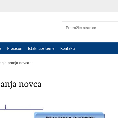
a
Proračun
Istaknute teme
Kontakti
anje pranja novca
ranja novca