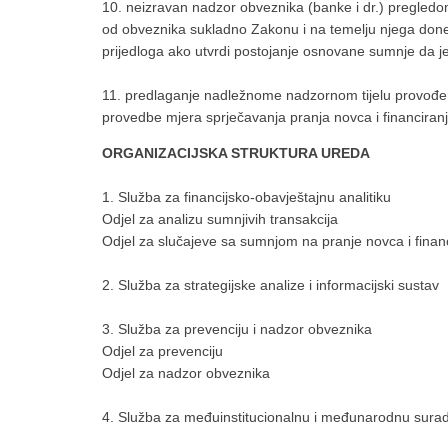
10. neizravan nadzor obveznika (banke i dr.) pregledom
od obveznika sukladno Zakonu i na temelju njega do
prijedloga ako utvrdi postojanje osnovane sumnje da j
11. predlaganje nadležnome nadzornom tijelu provođenj
provedbe mjera sprječavanja pranja novca i financiranj
ORGANIZACIJSKA STRUKTURA UREDA
1. Služba za financijsko-obavještajnu analitiku
Odjel za analizu sumnjivih transakcija
Odjel za slučajeve sa sumnjom na pranje novca i finan
2. Služba za strategijske analize i informacijski sustav
3. Služba za prevenciju i nadzor obveznika
Odjel za prevenciju
Odjel za nadzor obveznika
4. Služba za međuinstitucionalnu i međunarodnu sura