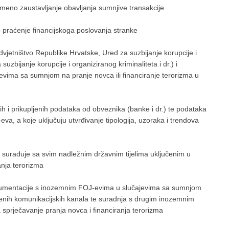
emeno zaustavljanje obavljanja sumnjive transakcije
o praćenje financijskoga poslovanja stranke
dvjetništvo Republike Hrvatske, Ured za suzbijanje korupcije i
 suzbijanje korupcije i organiziranog kriminaliteta i dr.) i
evima sa sumnjom na pranje novca ili financiranje terorizma u
ih i prikupljenih podataka od obveznika (banke i dr.) te podataka
va, a koje uključuju utvrđivanje tipologija, uzoraka i trendova
o surađuje sa svim nadležnim državnim tijelima uključenim u
anja terorizma
kumentacije s inozemnim FOJ-evima u slučajevima sa sumnjom
tićenih komunikacijskih kanala te suradnja s drugim inozemnim
sprječavanje pranja novca i financiranja terorizma