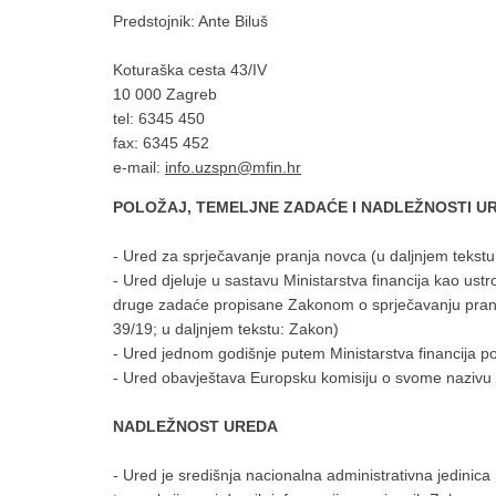
Predstojnik: Ante Biluš
Koturaška cesta 43/IV
10 000 Zagreb
tel: 6345 450
fax: 6345 452
e-mail:
info.uzspn@mfin.hr
POLOŽAJ, TEMELJNE ZADAĆE I NADLEŽNOSTI U
- Ured za sprječavanje pranja novca (u daljnjem tekstu
- Ured djeluje u sastavu Ministarstva financija kao ustr
druge zadaće propisane Zakonom o sprječavanju pranja 
39/19; u daljnjem tekstu: Zakon)
- Ured jednom godišnje putem Ministarstva financija p
- Ured obavještava Europsku komisiju o svome nazivu 
NADLEŽNOST UREDA
- Ured je središnja nacionalna administrativna jedinica