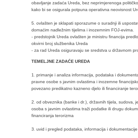
obavljanje zadaća Ureda, bez neprimjerenoga političkog u
kako bi se osigurala potpuna operativna neovisnost U
5. ovlašten je sklapati sporazume o suradnji ili uspost
domaćim nadležnim tijelima i inozemnim FOJ-evima.
- predstojnik Ureda ovlašten je ministru financija predlo
okvirni broj službenika Ureda
- za rad Ureda osiguravaju se sredstva u državnom pro
TEMELJNE ZADAĆE UREDA
1. primanje i analiza informacija, podataka i dokumenta
pravne osobe s javnim ovlastima i inozemne financijsk
povezano predikatno kazneno djelo ili financiranje ter
2. od obveznika (banke i dr.), državnih tijela, sudova,
osoba s javnim ovlastima traži podatke ili drugu dokum
financiranja terorizma
3. uvid i pregled podataka, informacija i dokumentacije 