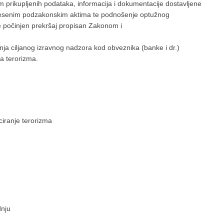
 prikupljenih podataka, informacija i dokumentacije dostavljene
nesenim podzakonskim aktima te podnošenje optužnog
e počinjen prekršaj propisan Zakonom i
a ciljanog izravnog nadzora kod obveznika (banke i dr.)
a terorizma.
ciranje terorizma
dnju