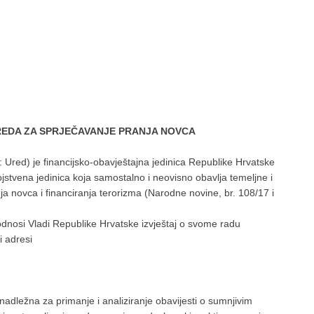
REDA ZA SPRJEČAVANJE PRANJA NOVCA
: Ured) je financijsko-obavještajna jedinica Republike Hrvatske
ojstvena jedinica koja samostalno i neovisno obavlja temeljne i
novca i financiranja terorizma (Narodne novine, br. 108/17 i
odnosi Vladi Republike Hrvatske izvještaj o svome radu
i adresi
 nadležna za primanje i analiziranje obavijesti o sumnjivim