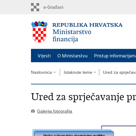
Preskoči
na
glavni
sadržaj
Vijesti
O Ministarstvu
Pristup informacijam
Naslovnica
Istaknute teme
Ured za sprječav
Ured za sprječavanje p
Galerija fotografija