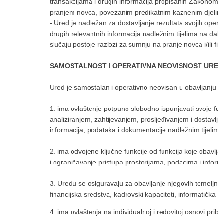
transakcijama i drugih informacija propisanih Zakono
pranjem novca, povezanim predikatnim kaznenim djelim
- Ured je nadležan za dostavljanje rezultata svojih oper
drugih relevantnih informacija nadležnim tijelima na d
slučaju postoje razlozi za sumnju na pranje novca i/ili 
SAMOSTALNOST I OPERATIVNA NEOVISNOST UR
Ured je samostalan i operativno neovisan u obavljanj
1. ima ovlaštenje potpuno slobodno ispunjavati svoje fu
analiziranjem, zahtijevanjem, prosljeđivanjem i dostavlj
informacija, podataka i dokumentacije nadležnim tijel
2. ima odvojene ključne funkcije od funkcija koje obavlja
i ograničavanje pristupa prostorijama, podacima i inf
3. Uredu se osiguravaju za obavljanje njegovih temel
financijska sredstva, kadrovski kapaciteti, informatička
4. ima ovlaštenja na individualnoj i redovitoj osnovi prib