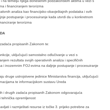
m i na temelju njega donesenim podzakonskim aktima u vezi s
a i financiranjem terorizma
ativnih analiza kao financijsko-obavještajnih podataka i svih
aljnje postupanje i procesuiranje kada utvrdi da u konkretnom
financiranje terorizma
EDA
u zadaća propisanih Zakonom te:
nkcije, uključujući samostalno odlučivanje u vezi s
anjem rezultata svojih operativnih analiza i specifičnih
ima i inozemnim FOJ-evima na daljnje postupanje i procesuiranje
ju druge ustrojstvene jedinice Ministarstva financija, uključujući
ormacijama te informacijskom sustavu Ureda
jnih i drugih zadaća propisanih Zakonom odgovarajuća
 i tehnička opremljenost
avljati i razmještati resurse iz točke 3. prijeko potrebne za