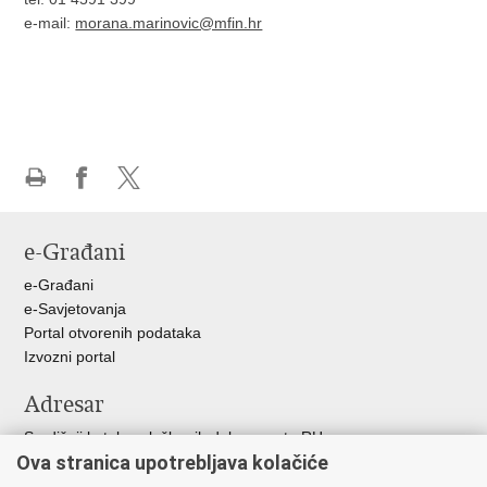
e-mail:
morana.marinovic@mfin.hr
Ispiši
Podijeli
Podijeli
stranicu
na
na
e-Građani
Facebooku
X-
u
e-Građani
e-Savjetovanja
Portal otvorenih podataka
Izvozni portal
Adresar
Središnji katalog službenih dokumenata RH
Ova stranica upotrebljava kolačiće
Adresar tijela javne vlasti
Adresar političkih stranaka u RH