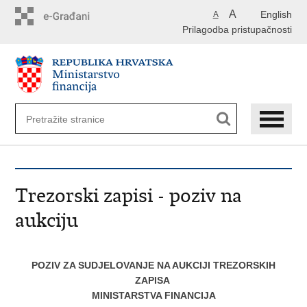
Preskoči
A
English
A
na
Prilagodba pristupačnosti
glavni
sadržaj
Trezorski zapisi - poziv na
aukciju
POZIV ZA SUDJELOVANJE NA AUKCIJI TREZORSKIH
ZAPISA
MINISTARSTVA FINANCIJA