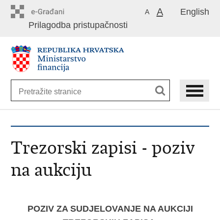
Preskoči
A
English
A
na
Prilagodba pristupačnosti
glavni
sadržaj
Trezorski zapisi - poziv
na aukciju
POZIV ZA SUDJELOVANJE NA AUKCIJI