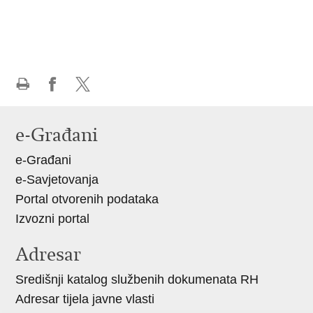
Ispiši
Podijeli
Podijeli
stranicu
na
na
e-Građani
Facebooku
X-
e-Građani
u
e-Savjetovanja
Portal otvorenih podataka
Izvozni portal
Adresar
Središnji katalog službenih dokumenata RH
Adresar tijela javne vlasti