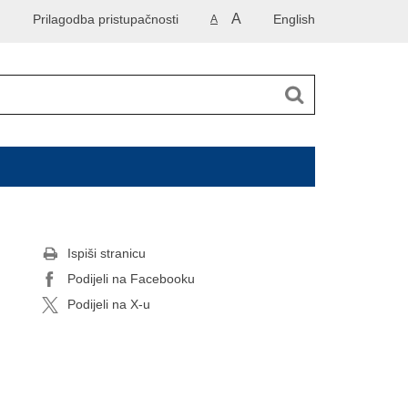
A
Prilagodba pristupačnosti
English
A
Ispiši stranicu
Podijeli na Facebooku
Podijeli na X-u