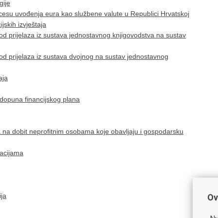
gije
rocesu uvođenja eura kao službene valute u Republici Hrvatskoj
jskih izvještaja
od prijelaza iz sustava jednostavnog knjigovodstva na sustav
od prijelaza iz sustava dvojnog na sustav jednostavnog
aja
 dopuna financijskog plana
 na dobit neprofitnim osobama koje obavljaju i gospodarsku
zacijama
ija
Ov