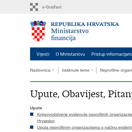
Preskoči
na
glavni
sadržaj
Vijesti
O Ministarstvu
Pristup informacijam
Naslovnica
Istaknute teme
Neprofitne organi
Upute, Obavijest, Pitan
Upute
Knjigovodstvene evidencije neprofitnih organizacij
Hrvatskoj
Uputa neprofitnim organizacijama o načinu evidenti