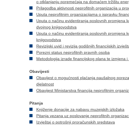
o otklanjanju poremećaja na domaćem tržištu ener
Prilagodba aktivnosti neprofitnih organizacija u p
Uputa neprofitnim organizacijama o ispravku financi
Uputa o načinu evidentiranja poslovnih promjena k
dvojnog knjigovodstva
Uputa o načinu evidentiranja poslovnih promjena k
knjigovodstva
Revizijski uvid i revizija godišnjih financijskih izvješt
Porezni status neprofitnih pravnih osoba
Metodologija izrade financijskog plana te izmjena i
Obavijesti
Obavijest o mogućnosti plaćanja paušalnog poreza
djelatnost
Obavijest Ministarstva financija neprofitnim organi
Pitanja
Knjiženje donacije za nabavu muzejskih izložaka
Pitanja vezana uz poslovanje neprofitnih organizac
Izvještaj o potrošnji proračunskih sredstava