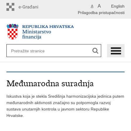
Preskoči
A
English
A
na
Prilagodba pristupačnosti
glavni
sadržaj
Međunarodna suradnja
Iskustva koja je stekla Središnja harmonizacijska jedinica putem
međunarodnih aktivnosti značajno su potpomogla razvoj
sustava unutarnjih kontrola u javnom sektoru Republike
Hrvatske.