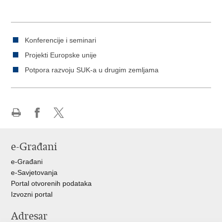
Konferencije i seminari
Projekti Europske unije
Potpora razvoju SUK-a u drugim zemljama
Ispiši
Podijeli
Podijeli
stranicu
na
na
e-Građani
Facebooku
X-
u
e-Građani
e-Savjetovanja
Portal otvorenih podataka
Izvozni portal
Adresar