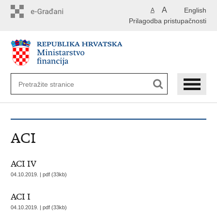
Preskoči
A
English
A
na
Prilagodba pristupačnosti
glavni
sadržaj
ACI
ACI IV
04.10.2019. | pdf (33kb)
ACI I
04.10.2019. | pdf (33kb)