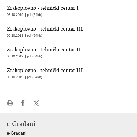
Zrakoplovno - tehnički centar I
05.10.2019. | pdf (34kb)
Zrakoplovno - tehnički centar III
05.10.2019. | pdf (24kb)
Zrakoplovno - tehnički centar II
05.10.2019. | pdf (34kb)
Zrakoplovno - tehnički centar III
05.10.2019. | pdf (34kb)
Ispiši
Podijeli
Podijeli
stranicu
na
na
e-Građani
Facebooku
X-
u
e-Građani