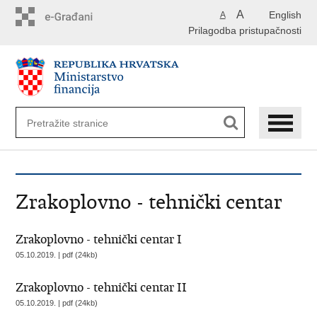
Preskoči
A
English
A
na
Prilagodba pristupačnosti
glavni
sadržaj
Zrakoplovno - tehnički centar
Zrakoplovno - tehnički centar I
05.10.2019. | pdf (24kb)
Zrakoplovno - tehnički centar II
05.10.2019. | pdf (24kb)