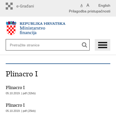
Preskoči
A
English
A
na
Prilagodba pristupačnosti
glavni
sadržaj
Plinacro I
Plinacro I
05.10.2019. | pdf (32kb)
Plinacro I
05.10.2019. | pdf (25kb)