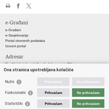
Ispiši
Podijeli
Podijeli
stranicu
na
na
e-Građani
Facebooku
X-
u
e-Građani
e-Savjetovanja
Portal otvorenih podataka
Izvozni portal
Adresar
Središnji katalog službenih dokumenata RH
Ova stranica upotrebljava kolačiće
Adresar tijela javne vlasti
Adresar političkih stranaka u RH
Popis dužnosnika u RH
Nužni
Prihvaćam
Ne prihvaćam
Korisne poveznice
Funkcionalni
Prihvaćam
Ne prihvaćam
Vlada RH
Statistički
Hrvatski Sabor
Prihvaćam
Ne prihvaćam
Ured Predsjednika