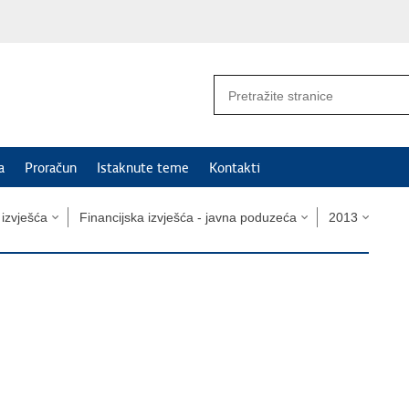
a
Proračun
Istaknute teme
Kontakti
i izvješća
Financijska izvješća - javna poduzeća
2013