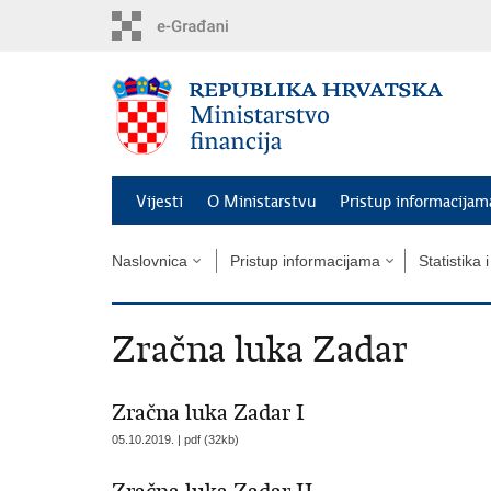
Preskoči
na
glavni
sadržaj
Vijesti
O Ministarstvu
Pristup informacijam
Naslovnica
Pristup informacijama
Statistika 
Zračna luka Zadar
Zračna luka Zadar I
05.10.2019. | pdf (32kb)