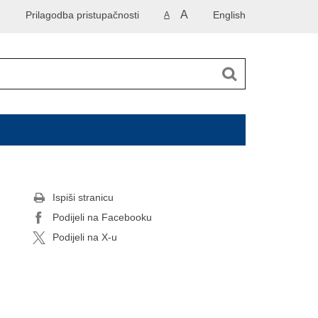
A
Prilagodba pristupačnosti
English
A
Ispiši stranicu
Podijeli na Facebooku
Podijeli na X-u