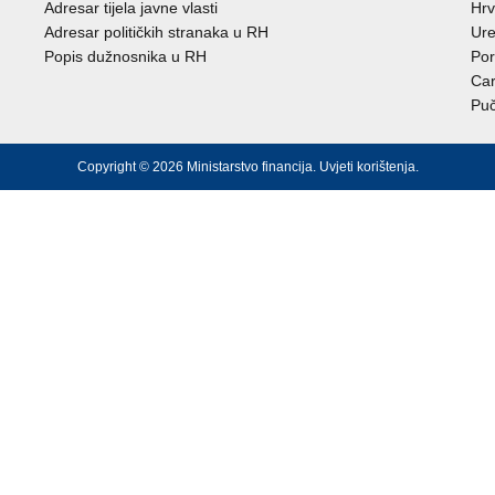
Adresar tijela javne vlasti
Hrv
Adresar političkih stranaka u RH
Ure
Popis dužnosnika u RH
Por
Car
Puč
Copyright © 2026 Ministarstvo financija.
Uvjeti korištenja
.