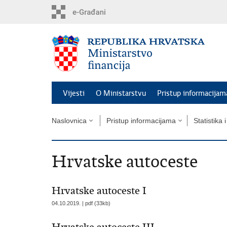
Preskoči
na
glavni
sadržaj
Vijesti
O Ministarstvu
Pristup informacijam
Naslovnica
Pristup informacijama
Statistika 
Hrvatske autoceste
Hrvatske autoceste I
04.10.2019. | pdf (33kb)