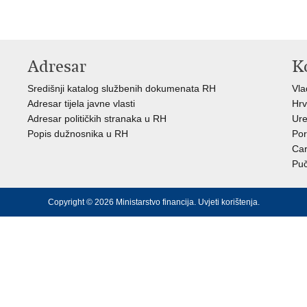
Adresar
K
Središnji katalog službenih dokumenata RH
Vl
Adresar tijela javne vlasti
Hrv
Adresar političkih stranaka u RH
Ure
Popis dužnosnika u RH
Por
Car
Puč
Copyright © 2026 Ministarstvo financija.
Uvjeti korištenja
.