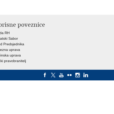
orisne poveznice
ada RH
atski Sabor
d Predsjednika
ezna uprava
inska uprava
ki pravobranitelj