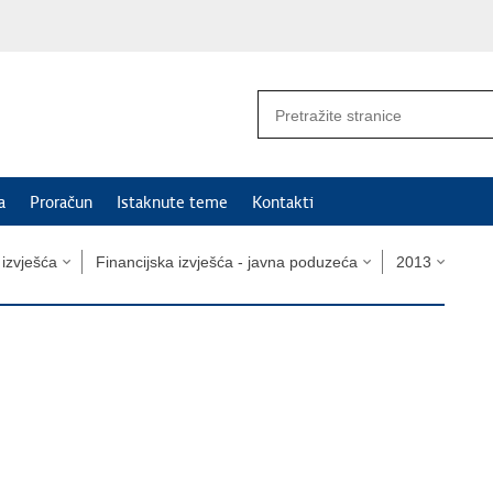
a
Proračun
Istaknute teme
Kontakti
i izvješća
Financijska izvješća - javna poduzeća
2013