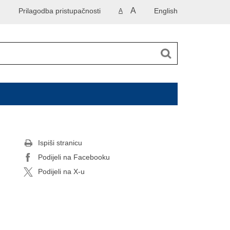
A
Prilagodba pristupačnosti
English
A
Ispiši stranicu
Podijeli na Facebooku
Podijeli na X-u