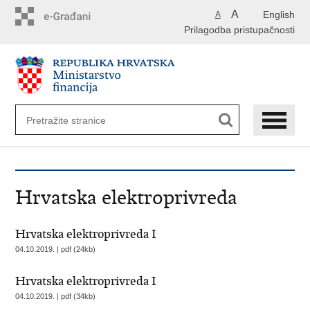
Preskoči
A
English
A
na
Prilagodba pristupačnosti
glavni
sadržaj
Hrvatska elektroprivreda
Hrvatska elektroprivreda I
04.10.2019. | pdf (24kb)
Hrvatska elektroprivreda I
04.10.2019. | pdf (34kb)