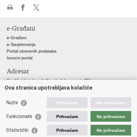
Ispiši
Podijeli
Podijeli
stranicu
na
na
e-Građani
Facebooku
X-
u
e-Građani
e-Savjetovanja
Portal otvorenih podataka
Izvozni portal
Adresar
Središnji katalog službenih dokumenata RH
Ova stranica upotrebljava kolačiće
Adresar tijela javne vlasti
Adresar političkih stranaka u RH
Popis dužnosnika u RH
Nužni
Prihvaćam
Ne prihvaćam
Korisne poveznice
Funkcionalni
Prihvaćam
Ne prihvaćam
Vlada RH
Statistički
Hrvatski Sabor
Prihvaćam
Ne prihvaćam
Ured Predsjednika