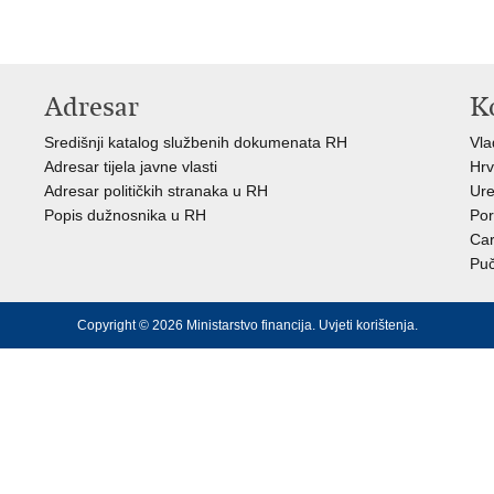
Adresar
K
Središnji katalog službenih dokumenata RH
Vl
Adresar tijela javne vlasti
Hrv
Adresar političkih stranaka u RH
Ure
Popis dužnosnika u RH
Por
Car
Puč
Copyright © 2026 Ministarstvo financija.
Uvjeti korištenja
.