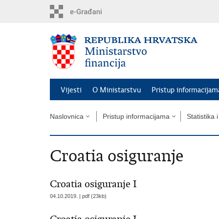
Preskoči
na
glavni
sadržaj
Vijesti
O Ministarstvu
Pristup informacijam
Naslovnica
Pristup informacijama
Statistika 
Croatia osiguranje
Croatia osiguranje I
04.10.2019. | pdf (23kb)