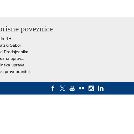
orisne poveznice
ada RH
atski Sabor
d Predsjednika
ezna uprava
inska uprava
ki pravobranitelj