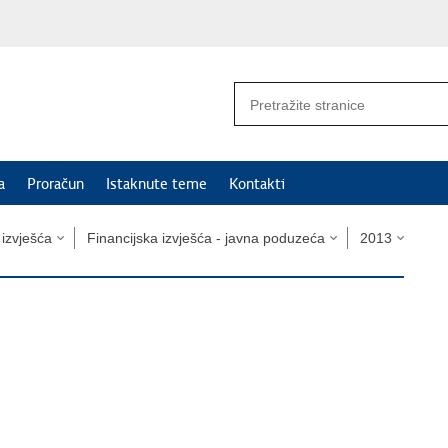
a
Proračun
Istaknute teme
Kontakti
i izvješća
Financijska izvješća - javna poduzeća
2013