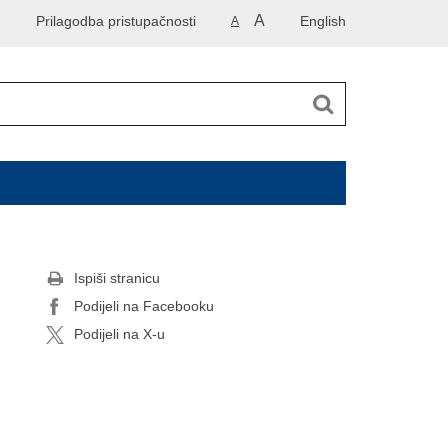
A
Prilagodba pristupačnosti
English
A
Ispiši stranicu
Podijeli na Facebooku
Podijeli na X-u