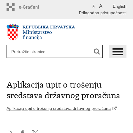
Preskoči
A
English
A
na
Prilagodba pristupačnosti
glavni
sadržaj
Aplikacija upit o trošenju
sredstava državnog proračuna
Aplikacija upit o trošenju sredstava državnog proračuna