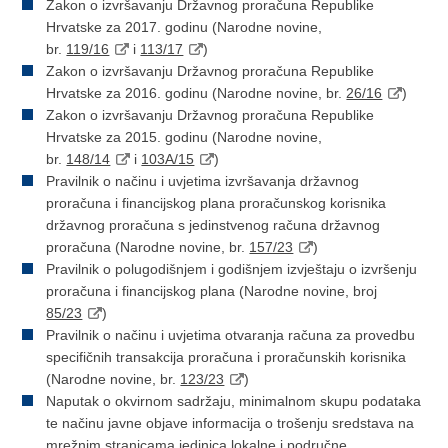
Zakon o izvršavanju Državnog proračuna Republike
Hrvatske za 2017. godinu (Narodne novine,
br.
119/16
i
113/17
)
Zakon o izvršavanju Državnog proračuna Republike
Hrvatske za 2016. godinu (Narodne novine, br.
26/16
)
Zakon o izvršavanju Državnog proračuna Republike
Hrvatske za 2015. godinu (Narodne novine,
br.
148/14
i
103A/15
)
Pravilnik o načinu i uvjetima izvršavanja državnog
proračuna i financijskog plana proračunskog korisnika
državnog proračuna s jedinstvenog računa državnog
proračuna (Narodne novine, br.
157/23
)
Pravilnik o polugodišnjem i godišnjem izvještaju o izvršenju
proračuna i financijskog plana (Narodne novine, broj
85/23
)
Pravilnik o načinu i uvjetima otvaranja računa za provedbu
specifičnih transakcija proračuna i proračunskih korisnika
(Narodne novine, br.
123/23
)
Naputak o okvirnom sadržaju, minimalnom skupu podataka
te načinu javne objave informacija o trošenju sredstava na
mrežnim stranicama jedinica lokalne i područne