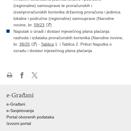
(regionalne) samouprave te proračunskih i
izvanproračunskih korisnika državnog proračuna i jedinica
lokalne i područne (regionalne) samouprave (Narodne
novine, br.
59/23
)
Naputak o izradi i dostavi mjesečnog plana plaćanja
rashoda i izdataka proračunskih korisnika (Narodne novine,
br.
38/25
) -
Tablica
1. i Tablica 2. Prilozi Naputka o
ozradu i dostavi mjesečnog plana plaćanja
Ispiši
Podijeli
Podijeli
stranicu
na
na
e-Građani
Facebooku
X-
u
e-Građani
e-Savjetovanja
Portal otvorenih podataka
Izvozni portal