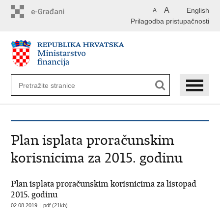
Preskoči
A
English
A
na
Prilagodba pristupačnosti
glavni
sadržaj
Plan isplata proračunskim
korisnicima za 2015. godinu
Plan isplata proračunskim korisnicima za listopad
2015. godinu
02.08.2019. | pdf (21kb)