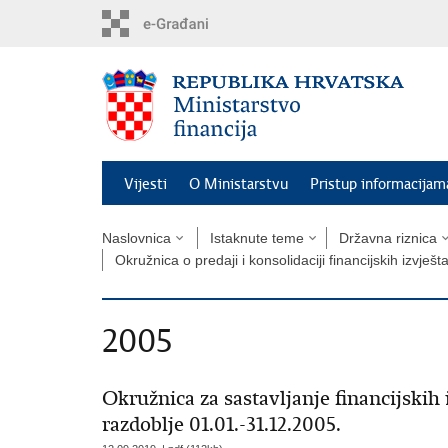
Preskoči
na
glavni
sadržaj
Vijesti
O Ministarstvu
Pristup informacijam
Naslovnica
Istaknute teme
Državna riznica
Okružnica o predaji i konsolidaciji financijskih izvješ
2005
Okružnica za sastavljanje financijskih 
razdoblje 01.01.-31.12.2005.