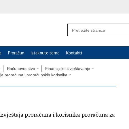
a
Proračun
Istaknute teme
Kontakti
Računovodstvo
Financijsko izvještavanje
taja proračuna i proračunskih korisnika
izvještaja proračuna i korisnika proračuna za