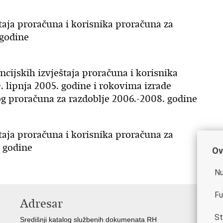
štaja proračuna i korisnika proračuna za
 godine
ancijskih izvještaja proračuna i korisnika
0. lipnja 2005. godine i rokovima izrade
og proračuna za razdoblje 2006.-2008. godine
štaja proračuna i korisnika proračuna za
. godine
Ov
Nu
Fu
Adresar
K
St
Središnji katalog službenih dokumenata RH
Vl