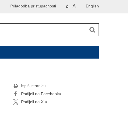
A
Prilagodba pristupačnosti
English
A
Ispiši stranicu
Podijeli na Facebooku
Podijeli na X-u