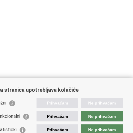
a stranica upotrebljava kolačiće
žni
Prihvaćam
Ne prihvaćam
nkcionalni
Prihvaćam
Ne prihvaćam
orisne poveznice
atistički
Prihvaćam
Ne prihvaćam
ada RH