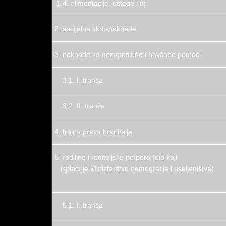
1.4. alimentacije, ustege i dr.
2. socijalna skrb-naknade
3. naknade za nezaposlene i novčane pomoći
3.1. I
. tranša
3.2.
II. tranša
4. trajna prava branitelja
5. rodiljne i roditeljske potpore (dio koji
isplaćuje Ministarstvo demografije i useljeništva)
5.1. I. tranša