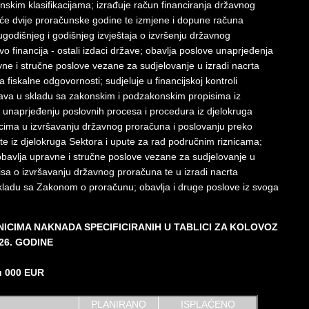
kim klasifikacijama; izrađuje račun financiranja državnog
eće dvije proračunske godine te izmjene i dopune računa
ugodišnjeg i godišnjeg izvještaja o izvršenju državnog
o financija - ostali izdaci države; obavlja poslove unaprjeđenja
ne i stručne poslove vezane za sudjelovanje u izradi nacrta
 fiskalne odgovornosti; sudjeluje u financijskoj kontroli
tava u skladu sa zakonskim i podzakonskim propisima iz
 i unaprjeđenju poslovnih procesa i procedura iz djelokruga
cima u izvršavanju državnog proračuna i poslovanju preko
e iz djelokruga Sektora i upute za rad područnim riznicama;
; obavlja upravne i stručne poslove vezane za sudjelovanje u
pisa o izvršavanju državnog proračuna te u izradi nacrta
skladu sa Zakonom o proračunu; obavlja i druge poslove iz svoga
ICIMA NAKNADA SPECIFICIRANIH U TABLICI ZA KOLOVOZ
26. GODINE
u 000 EUR
PLANIRANO
ISPLAĆENO