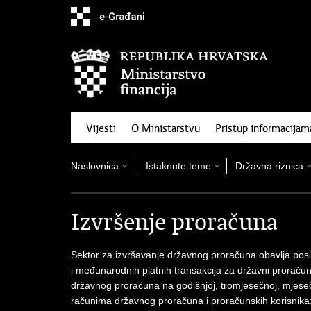
Preskoči
na
glavni
sadržaj
Vijesti
O Ministarstvu
Pristup informacijam
Naslovnica
Istaknute teme
Državna riznica
Izvršenje proračuna
Sektor za izvršavanje državnog proračuna obavlja posl
i međunarodnih platnih transakcija za državni proračun 
državnog proračuna na godišnjoj, tromjesečnoj, mjesečno
računima državnog proračuna i proračunskih korisnika; 