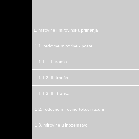
1. mirovine i mirovinska primanja
1.1. redovne mirovine - pošte
1.1.1. I. tranša
1.1.2. II. tranša
1.1.3. III. tranša
1.2. redovne mirovine-tekući računi
1.3. mirovine u inozemstvo