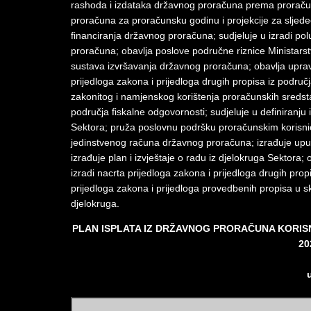
rashoda i izdataka državnog proračuna prema proračuns
proračuna za proračunsku godinu i projekcije za sljed
financiranja državnog proračuna; sudjeluje u izradi pol
proračuna; obavlja poslove područne riznice Ministarstv
sustava izvršavanja državnog proračuna; obavlja uprav
prijedloga zakona i prijedloga drugih propisa iz područja
zakonitog i namjenskog korištenja proračunskih sreds
područja fiskalne odgovornosti; sudjeluje u definiranju
Sektora; pruža poslovnu podršku proračunskim korisni
jedinstvenog računa državnog proračuna; izrađuje uput
izrađuje plan i izvještaje o radu iz djelokruga Sektora
izradi nacrta prijedloga zakona i prijedloga drugih pro
prijedloga zakona i prijedloga provedbenih propisa u 
djelokruga.
PLAN ISPLATA IZ DRŽAVNOG PRORAČUNA KORISN
20