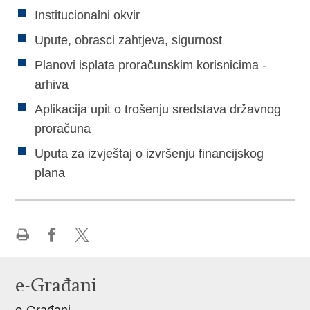
Institucionalni okvir
Upute, obrasci zahtjeva, sigurnost
Planovi isplata proračunskim korisnicima -
arhiva
Aplikacija upit o trošenju sredstava državnog
proračuna
Uputa za izvještaj o izvršenju financijskog
plana
Ispiši
Podijeli
Podijeli
stranicu
na
na
e-Građani
Facebooku
X-