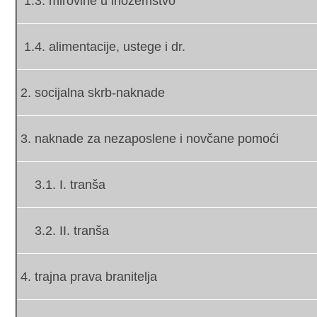
1.3. mirovine u inozemstvo
1.4. alimentacije, ustege i dr.
2. socijalna skrb-naknade
3. naknade za nezaposlene i novčane pomoći
3.1. I
. tranša
3.2.
II. tranša
4. trajna prava branitelja