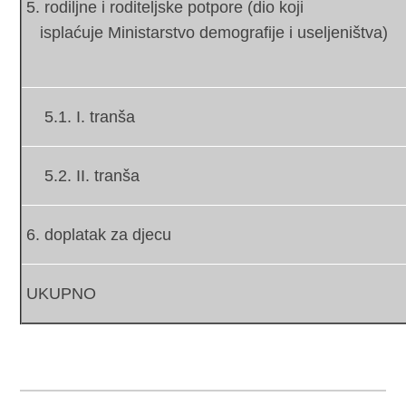
5. rodiljne i roditeljske potpore (dio koji
isplaćuje Ministarstvo demografije i useljeništva)
5.1. I. tranša
5.2. II. tranša
6. doplatak za djecu
UKUPNO