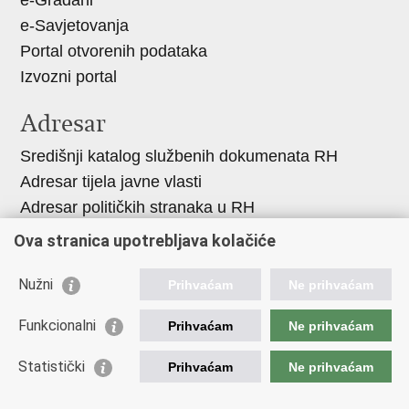
e-Građani
u
e-Savjetovanja
Portal otvorenih podataka
Izvozni portal
Adresar
Središnji katalog službenih dokumenata RH
Adresar tijela javne vlasti
Adresar političkih stranaka u RH
Popis dužnosnika u RH
Ova stranica upotrebljava kolačiće
Korisne poveznice
Nužni
Prihvaćam
Ne prihvaćam
Vlada RH
Funkcionalni
Prihvaćam
Ne prihvaćam
Hrvatski Sabor
Ured Predsjednika
Statistički
Prihvaćam
Ne prihvaćam
Porezna uprava