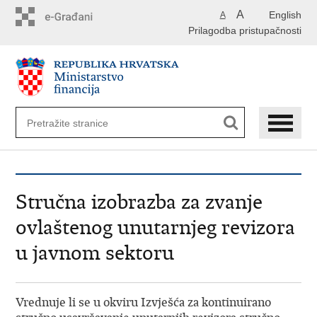
Preskoči
A
English
A
na
Prilagodba pristupačnosti
glavni
sadržaj
Stručna izobrazba za zvanje
ovlaštenog unutarnjeg revizora
u javnom sektoru
Vrednuje li se u okviru Izvješća za kontinuirano