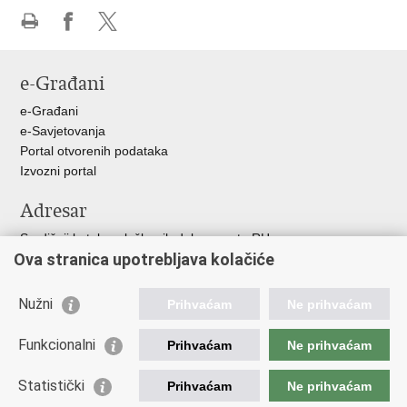
Ispiši
Podijeli
Podijeli
stranicu
na
na
e-Građani
Facebooku
X-
u
e-Građani
e-Savjetovanja
Portal otvorenih podataka
Izvozni portal
Adresar
Središnji katalog službenih dokumenata RH
Ova stranica upotrebljava kolačiće
Adresar tijela javne vlasti
Adresar političkih stranaka u RH
Popis dužnosnika u RH
Nužni
Prihvaćam
Ne prihvaćam
Korisne poveznice
Funkcionalni
Prihvaćam
Ne prihvaćam
Vlada RH
Statistički
Hrvatski Sabor
Prihvaćam
Ne prihvaćam
Ured Predsjednika