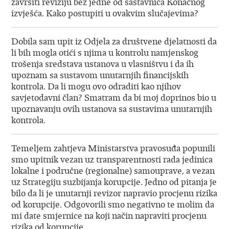
završiti reviziju bez jedne od sastavnica Konačnog
izvješća. Kako postupiti u ovakvim slučajevima?
Dobila sam upit iz Odjela za društvene djelatnosti da
li bih mogla otići s njima u kontrolu namjenskog
trošenja sredstava ustanova u vlasništvu i da ih
upoznam sa sustavom unutarnjih financijskih
kontrola. Da li mogu ovo odraditi kao njihov
savjetodavni član? Smatram da bi moj doprinos bio u
upoznavanju ovih ustanova sa sustavima unutarnjih
kontrola.
Temeljem zahtjeva Ministarstva pravosuđa popunili
smo upitnik vezan uz transparentnosti rada jedinica
lokalne i područne (regionalne) samouprave, a vezan
uz Strategiju suzbijanja korupcije. Jedno od pitanja je
bilo da li je unutarnji revizor napravio procjenu rizika
od korupcije. Odgovorili smo negativno te molim da
mi date smjernice na koji način napraviti procjenu
rizika od korupcije.