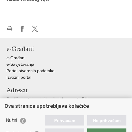
Ispiši
Podijeli
Podijeli
stranicu
na
na
e-Građani
Facebooku
X-
u
e-Građani
e-Savjetovanja
Portal otvorenih podataka
Izvozni portal
Adresar
Središnji katalog službenih dokumenata RH
Ova stranica upotrebljava kolačiće
Adresar tijela javne vlasti
Adresar političkih stranaka u RH
Popis dužnosnika u RH
Nužni
Prihvaćam
Ne prihvaćam
Korisne poveznice