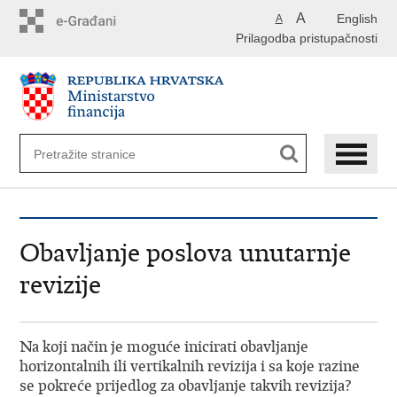
Preskoči
A
English
A
na
Prilagodba pristupačnosti
glavni
sadržaj
Obavljanje poslova unutarnje
revizije
Na koji način je moguće inicirati obavljanje
horizontalnih ili vertikalnih revizija i sa koje razine
se pokreće prijedlog za obavljanje takvih revizija?