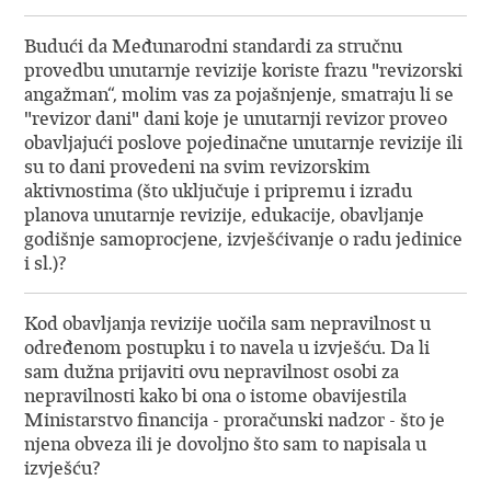
Budući da Međunarodni standardi za stručnu
provedbu unutarnje revizije koriste frazu "revizorski
angažman“, molim vas za pojašnjenje, smatraju li se
"revizor dani" dani koje je unutarnji revizor proveo
obavljajući poslove pojedinačne unutarnje revizije ili
su to dani provedeni na svim revizorskim
aktivnostima (što uključuje i pripremu i izradu
planova unutarnje revizije, edukacije, obavljanje
godišnje samoprocjene, izvješćivanje o radu jedinice
i sl.)?
Kod obavljanja revizije uočila sam nepravilnost u
određenom postupku i to navela u izvješću. Da li
sam dužna prijaviti ovu nepravilnost osobi za
nepravilnosti kako bi ona o istome obavijestila
Ministarstvo financija - proračunski nadzor - što je
njena obveza ili je dovoljno što sam to napisala u
izvješću?