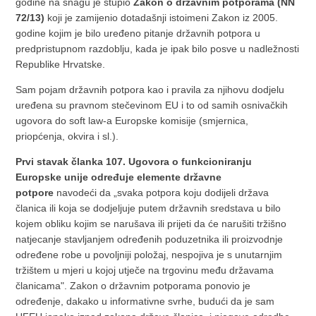
godine na snagu je stupio
Zakon o državnim potporama (NN
72/13)
koji je zamijenio dotadašnji istoimeni Zakon iz 2005.
godine kojim je bilo uređeno pitanje državnih potpora u
predpristupnom razdoblju, kada je ipak bilo posve u nadležnosti
Republike Hrvatske.
Sam pojam državnih potpora kao i pravila za njihovu dodjelu
uređena su pravnom stečevinom EU i to od samih osnivačkih
ugovora do soft law-a Europske komisije (smjernica,
priopćenja, okvira i sl.).
Prvi stavak članka 107. Ugovora o funkcioniranju
Europske unije određuje elemente državne
potpore
navodeći da „svaka potpora koju dodijeli država
članica ili koja se dodjeljuje putem državnih sredstava u bilo
kojem obliku kojim se narušava ili prijeti da će narušiti tržišno
natjecanje stavljanjem određenih poduzetnika ili proizvodnje
određene robe u povoljniji položaj, nespojiva je s unutarnjim
tržištem u mjeri u kojoj utječe na trgovinu među državama
članicama". Zakon o državnim potporama ponovio je
određenje, dakako u informativne svrhe, budući da je sam