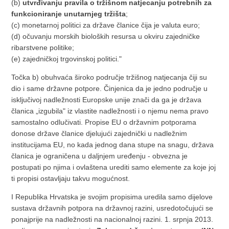
(b)
utvrđivanju pravila o tržišnom natjecanju potrebnih za
funkcioniranje unutarnjeg tržišta
;
(c) monetarnoj politici za države članice čija je valuta euro;
(d) očuvanju morskih bioloških resursa u okviru zajedničke
ribarstvene politike;
(e) zajedničkoj trgovinskoj politici."
Točka b) obuhvaća široko područje tržišnog natjecanja čiji su
dio i same državne potpore. Činjenica da je jedno područje u
isključivoj nadležnosti Europske unije znači da ga je država
članica „izgubila" iz vlastite nadležnosti i o njemu nema pravo
samostalno odlučivati. Propise EU o državnim potporama
donose države članice djelujući zajednički u nadležnim
institucijama EU, no kada jednog dana stupe na snagu, država
članica je ograničena u daljnjem uređenju - obvezna je
postupati po njima i ovlaštena urediti samo elemente za koje joj
ti propisi ostavljaju takvu mogućnost.
I Republika Hrvatska je svojim propisima uredila samo dijelove
sustava državnih potpora na državnoj razini, usredotočujući se
ponajprije na nadležnosti na nacionalnoj razini. 1. srpnja 2013.