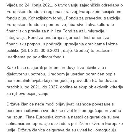
Vijeća od 24. lipnja 2021. o utvrđivanju zajedničkih odredaba o
Europskom fondu za regionalni razvoj, Europskom socijalnom
fondu plus, Kohezijskom fondu, Fondu za pravednu tranziciju i
Europskom fondu za pomorstvo, ribarstvo i akvakulturu te
financijskih pravila za njih i za Fond za azil, migracije i
integraciju, Fond za unutarnju sigurnost i Instrument za
financijsku potporu u području upravljanja granicama i vizne
politike (SL L 231. 30.6.2021.; dalje: Uredba) te pratećim
uredbama po pojedinom fondu.
Kako bi se osigurali potrebni preduvjeti za učinkovitu i
djelotvornu upotrebu, Uredbom je utvrđen ograničen popis
horizontalnih uvjeta koji omogućuju provedbu EU fondova u
razdoblju od 2021. do 2027. godine te skup objektivnih kriterija
za njihovo ocjenjivanje.
Države članice neće moći prijavljivati rashode povezane s
posebnim ciljevima sve dok se uvjet koji omogućuje provedbu
ne ispuni. Time Europska komisija nastoji osigurati da su sve
sufinancirane operacije u skladu s političkim okvirom Europske
unije. Država članica osigurava da su uvjeti koji omogućuju