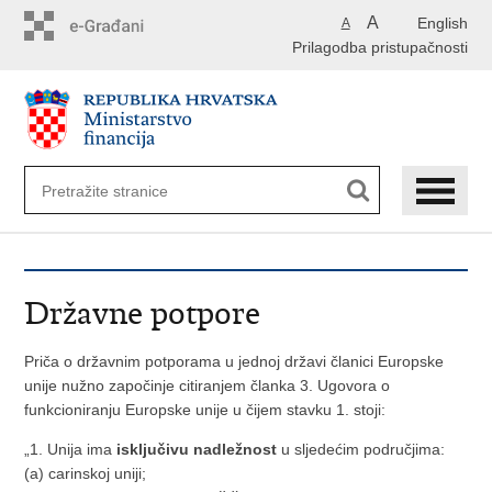
Preskoči
A
English
A
na
Prilagodba pristupačnosti
glavni
sadržaj
Državne potpore
Priča o državnim potporama u jednoj državi članici Europske
unije nužno započinje citiranjem članka 3. Ugovora o
funkcioniranju Europske unije u čijem stavku 1. stoji:
„1. Unija ima
isključivu nadležnost
u sljedećim područjima:
(a) carinskoj uniji;