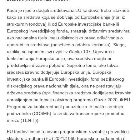
Kada je riječ o dodjeli sredstava iz EU fondova, treba istaknuti
kako se sredstva koja se dobivaju od Europske unije (npr. iz
strukturnih fondova) ili od Europske investicijske banke ili
Europskog investicijskog fonda, smatraju državnim sredstvima
ako nacionalna tijela imaju diskrecijsko pravo odlučivanja o
upotrebi tih sredstava (posebice o odabiru korisnika). Stoga,
ukoliko su ispunjeni svi uvjeti iz članka 107. Ugovora o
funkcioniranju Europske unije, ova sredstva mogla bi
predstavljati državnu potporu. Suprotno tome, ako takva
sredstva izravno dodjeljuje Europska unija, Europska
investicijska banka ili Europski investicijski fond bez ikakvog
diskrecijskog prava nacionalnih tijela, ona ne predstavljaju
državna sredstva (npr. financijska sredstva dodijeljena izravnim
upravljanjem na temelju okvirnog programa Obzor 2020. ili EU
Programa za konkurentnost poduzetnika te malih i srednjih
poduzetnika (COSME) te sredstva transeuropske prometne
mreže (TEN-T)).
EU fondovi će se u novom programskom razdoblju provoditi u
skladu s Uredbom (EU) 2021/1060 Europskog parlamenta i