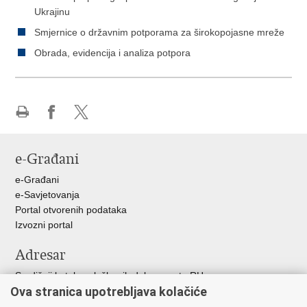
Ukrajinu
Smjernice o državnim potporama za širokopojasne mreže
Obrada, evidencija i analiza potpora
Ispiši
Podijeli
Podijeli
stranicu
na
na
e-Građani
Facebooku
X-
u
e-Građani
e-Savjetovanja
Portal otvorenih podataka
Izvozni portal
Adresar
Središnji katalog službenih dokumenata RH
Ova stranica upotrebljava kolačiće
Adresar tijela javne vlasti
Adresar političkih stranaka u RH