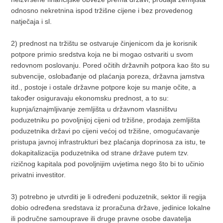
odnosno nekretnina ispod tržišne cijene i bez provedenog
natječaja i sl.
2) prednost na tržištu se ostvaruje činjenicom da je korisnik
potpore primio sredstva koja ne bi mogao ostvariti u svom
redovnom poslovanju. Pored očitih državnih potpora kao što su
subvencije, oslobađanje od plaćanja poreza, državna jamstva
itd., postoje i ostale državne potpore koje su manje očite, a
također osiguravaju ekonomsku prednost, a to su:
kupnja/iznajmljivanje zemljišta u državnom vlasništvu
poduzetniku po povoljnijoj cijeni od tržišne, prodaja zemljišta
poduzetnika državi po cijeni većoj od tržišne, omogućavanje
pristupa javnoj infrastrukturi bez plaćanja doprinosa za istu, te
dokapitalizacija poduzetnika od strane države putem tzv.
rizičnog kapitala pod povoljnijim uvjetima nego što bi to učinio
privatni investitor.
3) potrebno je utvrditi je li određeni poduzetnik, sektor ili regija
dobio određena sredstava iz proračuna države, jedinice lokalne
ili područne samouprave ili druge pravne osobe davatelja