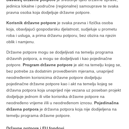
jedinica lokalne i područne (regionalne) samouprave te svaka
pravna osoba koja dodjeljuje državne potpore.
Korisnik državne potpore
je svaka pravna i fizička osoba
koja, obavljajući gospodarsku djelatnost, sudjeluje u prometu
roba i usluga, a prima državnu potporu, bez obzira na njezin
oblik i namjenu.
Državne potpore mogu se dodjeljivati na temelju programa
državnih potpora, a mogu se dodjeljivati i kao pojedinačne
potpore.
Program državne potpore
je akt na temelju kojeg se,
bez potrebe za dodatnim provedbenim mjerama, unaprijed
neodređenim korisnicima državne potpore dodjeljuju
pojedinačne državne potpore kao i akt na temelju kojeg se
državna potpora koja unaprijed nije vezana uz poseban projekt
dodjeljuje jednom ili više korisnika državne potpore na
neodređeno vrijeme i/ili u neodređenom iznosu.
Pojedinačna
državna potpora
je državna potpora koja nije dodijeljena na
temelju programa državne potpore.
Državne potpore i EU fondovi