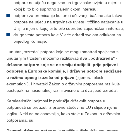
potpore ne utječu negativno na trgovinske uvjete u mjeri u
kojoj bi to bilo suprotno zajedničkom interesu;
potpore za promicanje kulture i očuvanje baštine ako takve
potpore ne utječu na trgovinske uvjete i tržišno natjecanje u
Uniji u mjeri u kojoj bi to bilo suprotno zajedničkom interesu;
druge vrste potpora koje Vijeće odredi svojom odlukom na
prijedlog Komisije.
I unutar „razreda" potpora koje se mogu smatrati spojivima s
unutarnjim tržištem možemo razlikovati
dva „podrazreda" -
državne potpore koje se ne smiju dodijeliti prije prijave i
odobrenja Europske komisije, i državne potpore sadržane
u režimu općeg izuzeća od prijave
(„general block
exemption"). I hrvatski Zakon o državnim potporama razlikuje
postupak na nacionalnoj razini ovisno o ta dva „podrazreda".
Karakteristični pojmovi iz područja državnih potpora u
potpunosti su preuzeti iz pravne stečevine EU i slijede njenu
logiku. Neki od najosnovnijih, kako stoje u Zakonu o državnim
potporama, su:
Davatelj državne potpore
je središnje tijelo državne uprave,