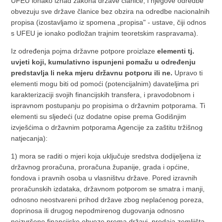
UFEU ionako iznad zakona države članice, i njegove odredbe
obvezuju sve države članice bez obzira na odredbe nacionalnih
propisa (izostavljamo iz spomena „propisa" - ustave, čiji odnos
s UFEU je ionako podložan trajnim teoretskim raspravama).
Iz određenja pojma državne potpore proizlaze
elementi tj.
uvjeti koji, kumulativno ispunjeni pomažu u određenju
predstavlja li neka mjeru državnu potporu ili ne.
Upravo ti
elementi mogu biti od pomoći (potencijalnim) davateljima pri
karakterizaciji svojih financijskih transfera, i pravodobnom i
ispravnom postupanju po propisima o državnim potporama. Ti
elementi su sljedeći (uz dodatne opise prema Godišnjim
izvješćima o državnim potporama Agencije za zaštitu tržišnog
natjecanja):
1) mora se raditi o mjeri koja uključuje sredstva dodijeljena iz
državnog proračuna, proračuna županije, grada i općine,
fondova i pravnih osoba u vlasništvu države. Pored izravnih
proračunskih izdataka, državnom potporom se smatra i manji,
odnosno neostvareni prihod države zbog neplaćenog poreza,
doprinosa ili drugog nepodmirenog dugovanja odnosno
neizvršene financijske obveze prema državi, prodaja zemljišta