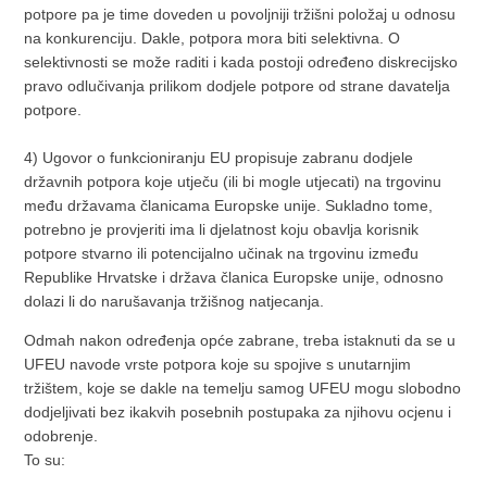
potpore pa je time doveden u povoljniji tržišni položaj u odnosu
na konkurenciju. Dakle, potpora mora biti selektivna. O
selektivnosti se može raditi i kada postoji određeno diskrecijsko
pravo odlučivanja prilikom dodjele potpore od strane davatelja
potpore.
4) Ugovor o funkcioniranju EU propisuje zabranu dodjele
državnih potpora koje utječu (ili bi mogle utjecati) na trgovinu
među državama članicama Europske unije. Sukladno tome,
potrebno je provjeriti ima li djelatnost koju obavlja korisnik
potpore stvarno ili potencijalno učinak na trgovinu između
Republike Hrvatske i država članica Europske unije, odnosno
dolazi li do narušavanja tržišnog natjecanja.
Odmah nakon određenja opće zabrane, treba istaknuti da se u
UFEU navode vrste potpora koje su spojive s unutarnjim
tržištem, koje se dakle na temelju samog UFEU mogu slobodno
dodjeljivati bez ikakvih posebnih postupaka za njihovu ocjenu i
odobrenje.
To su: