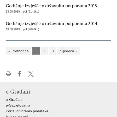
Godišnje izvješće o državnim potporama 2015.
13.08.2019. | pdf (2141kb)
Godišnje izvješće o državnim potporama 2014.
13.08.2019. | pdf (2020kb)
« Prethodna
1
2
3
Sljedeća »
Ispiši
Podijeli
Podijeli
stranicu
na
na
e-Građani
Facebooku
X-
u
e-Građani
e-Savjetovanja
Portal otvorenih podataka
Izvozni portal