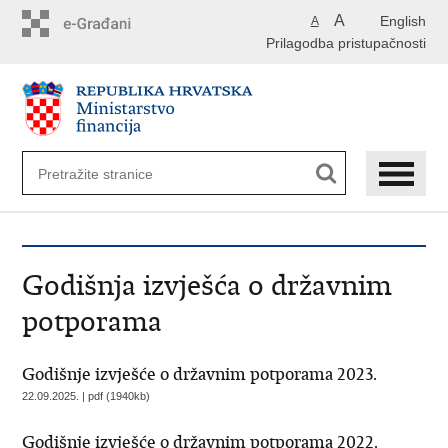
Preskoči
A
English
A
na
Prilagodba pristupačnosti
glavni
sadržaj
Godišnja izvješća o državnim
potporama
Godišnje izvješće o državnim potporama 2023.
22.09.2025. | pdf (1940kb)
Godišnje izvješće o državnim potporama 2022.