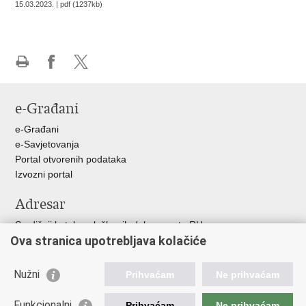
15.03.2023. | pdf (1237kb)
Ispiši
Podijeli
Podijeli
stranicu
na
na
e-Građani
Facebooku
X-
u
e-Građani
e-Savjetovanja
Portal otvorenih podataka
Izvozni portal
Adresar
Središnji katalog službenih dokumenata RH
Ova stranica upotrebljava kolačiće
Adresar tijela javne vlasti
Adresar političkih stranaka u RH
Popis dužnosnika u RH
Nužni
Prihvaćam
Ne prihvaćam
Korisne poveznice
Funkcionalni
Prihvaćam
Ne prihvaćam