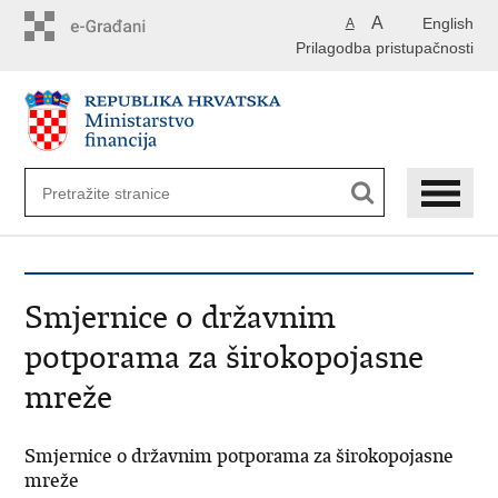
Preskoči
A
English
A
na
Prilagodba pristupačnosti
glavni
sadržaj
Smjernice o državnim
potporama za širokopojasne
mreže
Smjernice o državnim potporama za širokopojasne
mreže